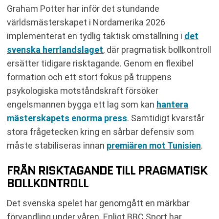
Graham Potter har inför det stundande
världsmästerskapet i Nordamerika 2026
implementerat en tydlig taktisk omställning i
det
svenska herrlandslaget
, där pragmatisk bollkontroll
ersätter tidigare risktagande. Genom en flexibel
formation och ett stort fokus på truppens
psykologiska motståndskraft försöker
engelsmannen bygga ett lag som kan
hantera
mästerskapets enorma press
. Samtidigt kvarstår
stora frågetecken kring en sårbar defensiv som
måste stabiliseras innan
premiären mot Tunisien
.
FRÅN RISKTAGANDE TILL PRAGMATISK
BOLLKONTROLL
Det svenska spelet har genomgått en märkbar
förvandling under våren. Enligt BBC Sport har