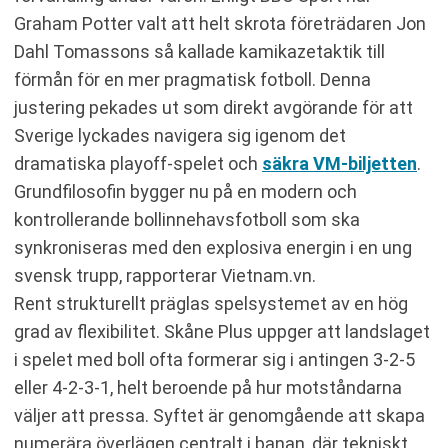
Graham Potter valt att helt skrota företrädaren Jon
Dahl Tomassons så kallade kamikazetaktik till
förmån för en mer pragmatisk fotboll. Denna
justering pekades ut som direkt avgörande för att
Sverige lyckades navigera sig igenom det
dramatiska playoff-spelet och
säkra VM-biljetten
.
Grundfilosofin bygger nu på en modern och
kontrollerande bollinnehavsfotboll som ska
synkroniseras med den explosiva energin i en ung
svensk trupp, rapporterar Vietnam.vn.
Rent strukturellt präglas spelsystemet av en hög
grad av flexibilitet. Skåne Plus uppger att landslaget
i spelet med boll ofta formerar sig i antingen 3-2-5
eller 4-2-3-1, helt beroende på hur motståndarna
väljer att pressa. Syftet är genomgående att skapa
numerära överlägen centralt i banan, där tekniskt