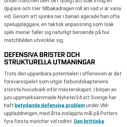
Under matchen blev det tydligt att Isak intog en
djupare och mer tillbakadragen roll än vad vi är vana
vid. Genom att sjunka ner i banan agerade han ofta
speluppläggare, en taktisk anpassning som Isak
själv menar faller sig naturligt beroende på hur
matchbilden utvecklar sig.
DEFENSIVA BRISTER OCH
STRUKTURELLA UTMANINGAR
Trots den uppenbara potentialen i offensiven är det
försvarsspelet som utgör förbundskaptenens
största huvudvärk inför mästerskapet. I början av
juni uppmärksammade Nyheter24 att Sverige har
haft
betydande defensiva problem
under VM-
uppladdningen, med åtta insläppta mål på Potters
fyra första matcher vid rodret.
Den brittiska