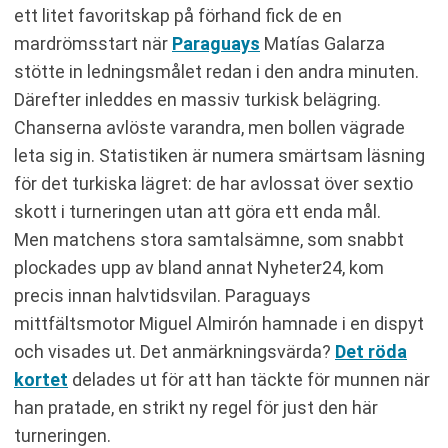
ett litet favoritskap på förhand fick de en
mardrömsstart när
Paraguays
Matías Galarza
stötte in ledningsmålet redan i den andra minuten.
Därefter inleddes en massiv turkisk belägring.
Chanserna avlöste varandra, men bollen vägrade
leta sig in. Statistiken är numera smärtsam läsning
för det turkiska lägret: de har avlossat över sextio
skott i turneringen utan att göra ett enda mål.
Men matchens stora samtalsämne, som snabbt
plockades upp av bland annat Nyheter24, kom
precis innan halvtidsvilan. Paraguays
mittfältsmotor Miguel Almirón hamnade i en dispyt
och visades ut. Det anmärkningsvärda?
Det röda
kortet
delades ut för att han täckte för munnen när
han pratade, en strikt ny regel för just den här
turneringen.