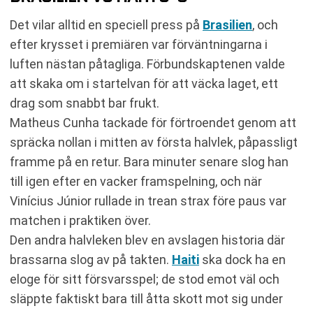
Det vilar alltid en speciell press på
Brasilien
, och
efter krysset i premiären var förväntningarna i
luften nästan påtagliga. Förbundskaptenen valde
att skaka om i startelvan för att väcka laget, ett
drag som snabbt bar frukt.
Matheus Cunha tackade för förtroendet genom att
spräcka nollan i mitten av första halvlek, påpassligt
framme på en retur. Bara minuter senare slog han
till igen efter en vacker framspelning, och när
Vinícius Júnior rullade in trean strax före paus var
matchen i praktiken över.
Den andra halvleken blev en avslagen historia där
brassarna slog av på takten.
Haiti
ska dock ha en
eloge för sitt försvarsspel; de stod emot väl och
släppte faktiskt bara till åtta skott mot sig under