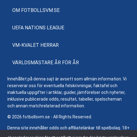
OM FOTBOLLSVM.SE
UEFA NATIONS LEAGUE
VM-KVALET HERRAR
VÄRLDSMÄSTARE ÅR FÖR ÅR
Innehållet på denna sajt är avsett som allmän information. Vi
reserverar oss för eventuella felskrivningar, faktafel och
inaktuella uppgifter i artiklar, guider, jämförelser och nyheter,
inklusive publicerade odds, resultat, tabeller, spelscheman
och annan matchrelaterad information.
© 2026 fotbollsvm.se - All Rights Reserved.
Denna site innehåller odds och affiliatelänkar till spelbolag. 18+
samt regler och villkor gäller. Besök
Stödlinjen.se
för hjälp och