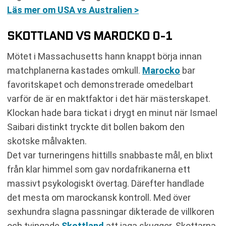
Läs mer om USA vs Australien >
SKOTTLAND VS MAROCKO 0-1
Mötet i Massachusetts hann knappt börja innan
matchplanerna kastades omkull.
Marocko
bar
favoritskapet och demonstrerade omedelbart
varför de är en maktfaktor i det här mästerskapet.
Klockan hade bara tickat i drygt en minut när Ismael
Saibari distinkt tryckte dit bollen bakom den
skotske målvakten.
Det var turneringens hittills snabbaste mål, en blixt
från klar himmel som gav nordafrikanerna ett
massivt psykologiskt övertag. Därefter handlade
det mesta om marockansk kontroll. Med över
sexhundra slagna passningar dikterade de villkoren
och tvingade
Skottland
att jaga skuggor. Skottarna