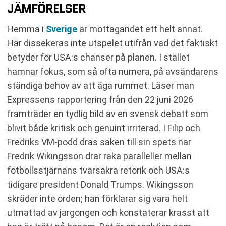
JÄMFÖRELSER
Hemma i
Sverige
är mottagandet ett helt annat.
Här dissekeras inte utspelet utifrån vad det faktiskt
betyder för USA:s chanser på planen. I stället
hamnar fokus, som så ofta numera, på avsändarens
ständiga behov av att äga rummet. Läser man
Expressens rapportering från den 22 juni 2026
framträder en tydlig bild av en svensk debatt som
blivit både kritisk och genuint irriterad. I Filip och
Fredriks VM-podd dras saken till sin spets när
Fredrik Wikingsson drar raka paralleller mellan
fotbollsstjärnans tvärsäkra retorik och USA:s
tidigare president Donald Trumps. Wikingsson
skräder inte orden; han förklarar sig vara helt
utmattad av jargongen och konstaterar krasst att