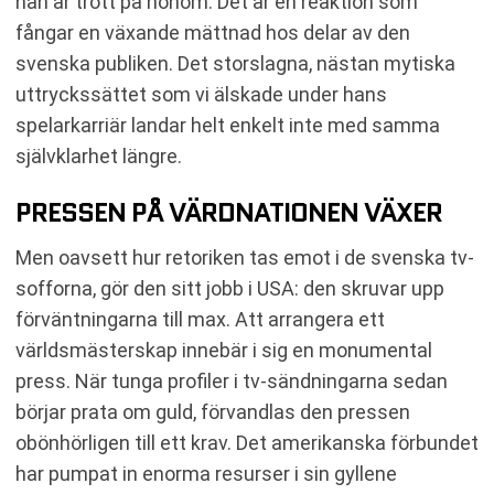
han är trött på honom. Det är en reaktion som
fångar en växande mättnad hos delar av den
svenska publiken. Det storslagna, nästan mytiska
uttryckssättet som vi älskade under hans
spelarkarriär landar helt enkelt inte med samma
självklarhet längre.
PRESSEN PÅ VÄRDNATIONEN VÄXER
Men oavsett hur retoriken tas emot i de svenska tv-
sofforna, gör den sitt jobb i USA: den skruvar upp
förväntningarna till max. Att arrangera ett
världsmästerskap innebär i sig en monumental
press. När tunga profiler i tv-sändningarna sedan
börjar prata om guld, förvandlas den pressen
obönhörligen till ett krav. Det amerikanska förbundet
har pumpat in enorma resurser i sin gyllene