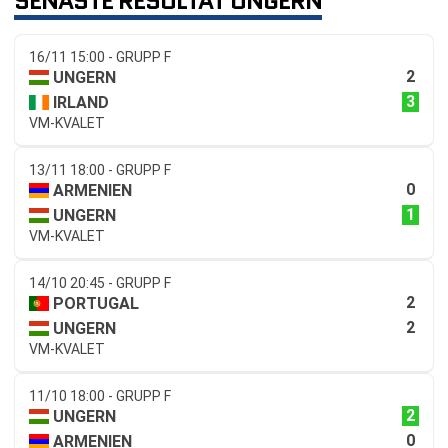
SENASTE RESULTAT UNGERN
16/11 15:00 - GRUPP F
2
UNGERN
3
IRLAND
VM-KVALET
13/11 18:00 - GRUPP F
0
ARMENIEN
1
UNGERN
VM-KVALET
14/10 20:45 - GRUPP F
2
PORTUGAL
2
UNGERN
VM-KVALET
11/10 18:00 - GRUPP F
2
UNGERN
0
ARMENIEN