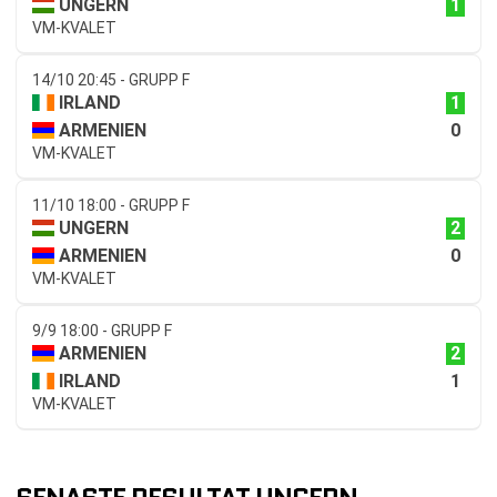
1
UNGERN
VM-KVALET
14/10 20:45 - GRUPP F
1
IRLAND
0
ARMENIEN
VM-KVALET
11/10 18:00 - GRUPP F
2
UNGERN
0
ARMENIEN
VM-KVALET
9/9 18:00 - GRUPP F
2
ARMENIEN
1
IRLAND
VM-KVALET