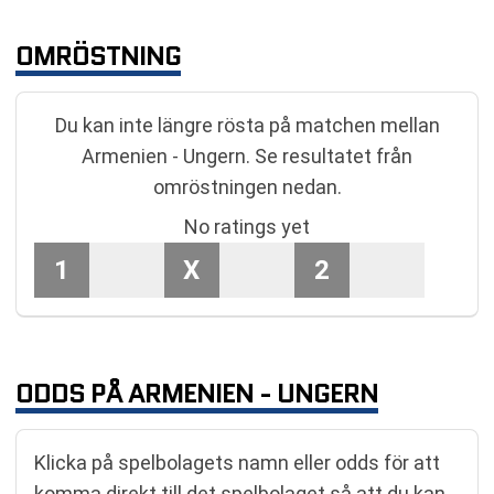
OMRÖSTNING
Du kan inte längre rösta på matchen mellan
Armenien - Ungern. Se resultatet från
omröstningen nedan.
No ratings yet
1
X
2
ODDS PÅ ARMENIEN - UNGERN
Klicka på spelbolagets namn eller odds för att
komma direkt till det spelbolaget så att du kan