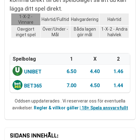
lägga ditt spel direkt.
1-X-2 -
Halvtid/Fulltid
Halvgardering
Halvtid
Vinnare
Oavgjort
Över/Under -
Båda lagen
1-X-2 - Andra
inget spel
Mål
gör mål
halvlek
Spelbolag
1
X
2
6.50
4.40
1.46
UNIBET
7.00
4.50
1.44
BET365
Oddsen uppdaterades . Vi reserverar oss för eventuella
avvikelser.
Regler & villkor gäller
| 18+ Spela ansvarsfullt
SIDANS INNEHÅLL: