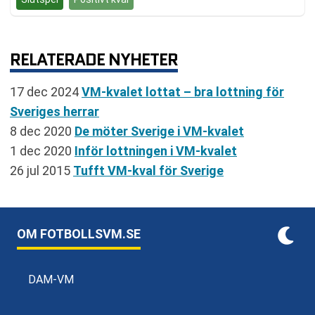
RELATERADE NYHETER
17 dec 2024
VM-kvalet lottat – bra lottning för
Sveriges herrar
8 dec 2020
De möter Sverige i VM-kvalet
1 dec 2020
Inför lottningen i VM-kvalet
26 jul 2015
Tufft VM-kval för Sverige
OM FOTBOLLSVM.SE
DAM-VM