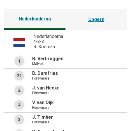
Nederländerna
Ungern
Nederländerna
4-3-3
R. Koeman
B. Verbruggen
1
Målvakt
D. Dumfries
22
Försvarare
J. van Hecke
2
Försvarare
V. van Dijk
4
Försvarare
J. Timber
3
Försvarare