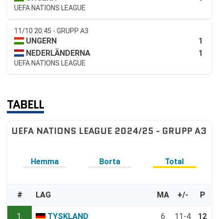
UEFA NATIONS LEAGUE
11/10 20:45 - GRUPP A3
1
UNGERN
1
NEDERLÄNDERNA
UEFA NATIONS LEAGUE
TABELL
UEFA NATIONS LEAGUE 2024/25 - GRUPP A3
Hemma
Borta
Total
#
LAG
MA
+/-
P
1.
TYSKLAND
6
11-4
12