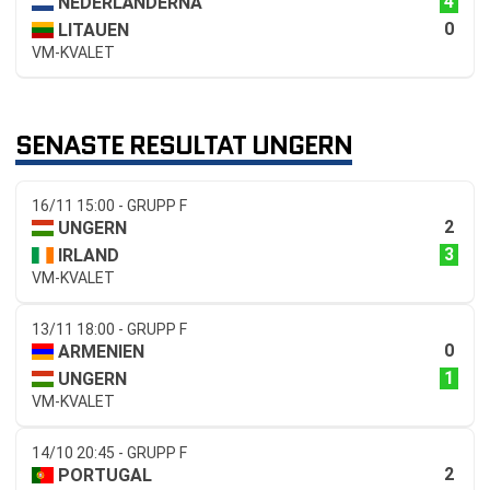
4
NEDERLÄNDERNA
0
LITAUEN
VM-KVALET
SENASTE RESULTAT UNGERN
16/11 15:00 - GRUPP F
2
UNGERN
3
IRLAND
VM-KVALET
13/11 18:00 - GRUPP F
0
ARMENIEN
1
UNGERN
VM-KVALET
14/10 20:45 - GRUPP F
2
PORTUGAL