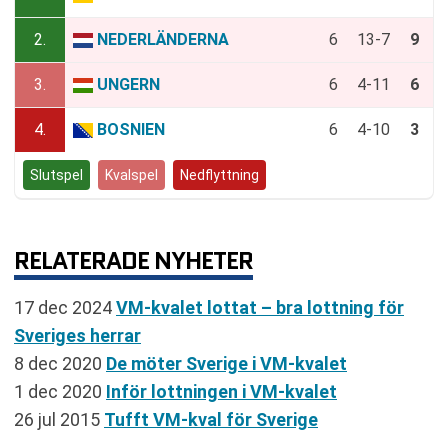
2.
NEDERLÄNDERNA
6
13-7
9
3.
UNGERN
6
4-11
6
4.
BOSNIEN
6
4-10
3
Slutspel
Kvalspel
Nedflyttning
RELATERADE NYHETER
17 dec 2024
VM-kvalet lottat – bra lottning för
Sveriges herrar
8 dec 2020
De möter Sverige i VM-kvalet
1 dec 2020
Inför lottningen i VM-kvalet
26 jul 2015
Tufft VM-kval för Sverige