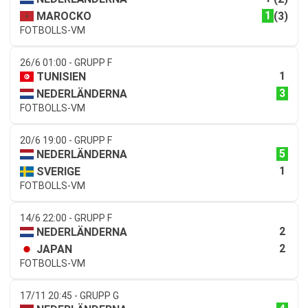
1
MAROCKO
(3)
FOTBOLLS-VM
26/6 01:00 - GRUPP F
1
TUNISIEN
3
NEDERLÄNDERNA
FOTBOLLS-VM
20/6 19:00 - GRUPP F
5
NEDERLÄNDERNA
1
SVERIGE
FOTBOLLS-VM
14/6 22:00 - GRUPP F
2
NEDERLÄNDERNA
2
JAPAN
FOTBOLLS-VM
17/11 20:45 - GRUPP G