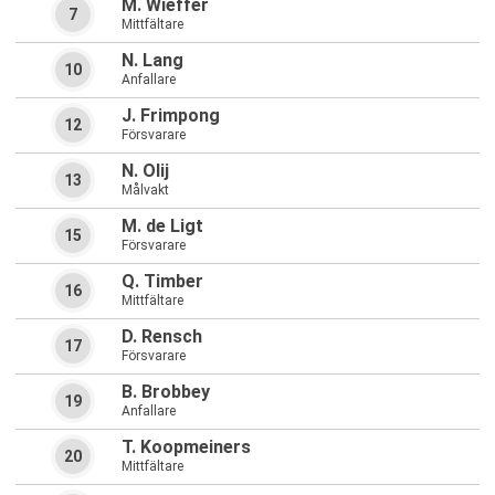
M. Wieffer
7
Mittfältare
N. Lang
10
Anfallare
J. Frimpong
12
Försvarare
N. Olij
13
Målvakt
M. de Ligt
15
Försvarare
Q. Timber
16
Mittfältare
D. Rensch
17
Försvarare
B. Brobbey
19
Anfallare
T. Koopmeiners
20
Mittfältare