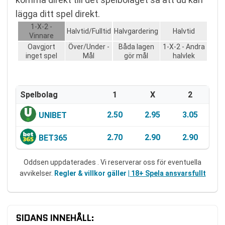
lägga ditt spel direkt.
1-X-2 -
Halvtid/Fulltid
Halvgardering
Halvtid
Vinnare
Oavgjort
Över/Under -
Båda lagen
1-X-2 - Andra
inget spel
Mål
gör mål
halvlek
Spelbolag
1
X
2
2.50
2.95
3.05
UNIBET
2.70
2.90
2.90
BET365
Oddsen uppdaterades . Vi reserverar oss för eventuella
avvikelser.
Regler & villkor gäller
| 18+ Spela ansvarsfullt
SIDANS INNEHÅLL: