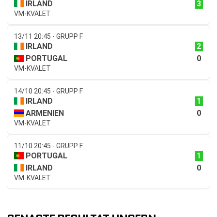
3
IRLAND
VM-KVALET
13/11 20:45 - GRUPP F
2
IRLAND
0
PORTUGAL
VM-KVALET
14/10 20:45 - GRUPP F
1
IRLAND
0
ARMENIEN
VM-KVALET
11/10 20:45 - GRUPP F
1
PORTUGAL
0
IRLAND
VM-KVALET