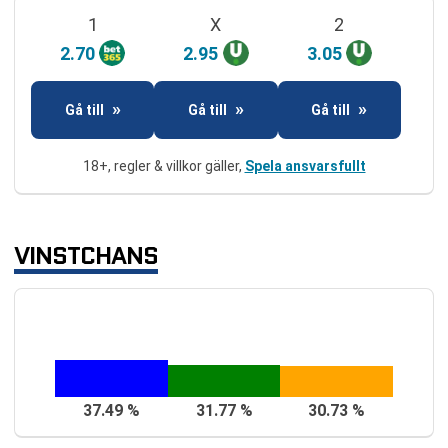
1
X
2
2.70
2.95
3.05
Gå till
Gå till
Gå till
18+, regler & villkor gäller,
Spela ansvarsfullt
VINSTCHANS
37.49 %
31.77 %
30.73 %