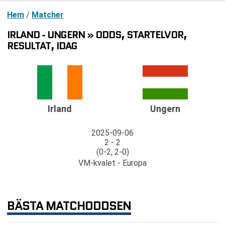
Hem
/
Matcher
IRLAND - UNGERN » ODDS, STARTELVOR,
RESULTAT, IDAG
Irland
Ungern
2025-09-06
2 - 2
(0-2, 2-0)
VM-kvalet - Europa
BÄSTA MATCHODDSEN