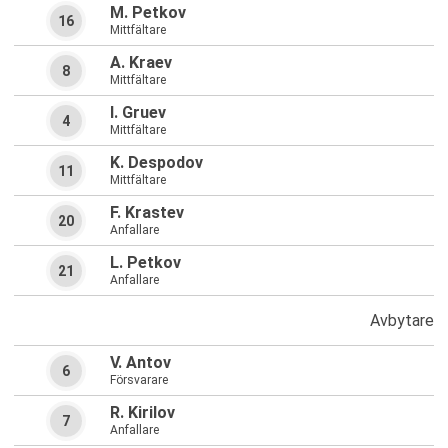
M. Petkov
16
Mittfältare
A. Kraev
8
Mittfältare
I. Gruev
4
Mittfältare
K. Despodov
11
Mittfältare
F. Krastev
20
Anfallare
L. Petkov
21
Anfallare
Avbytare
V. Antov
6
Försvarare
R. Kirilov
7
Anfallare