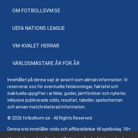
OM FOTBOLLSVM.SE
UEFA NATIONS LEAGUE
VM-KVALET HERRAR
VÄRLDSMÄSTARE ÅR FÖR ÅR
Innehållet på denna sajt är avsett som allmän information. Vi
reserverar oss för eventuella felskrivningar, faktafel och
inaktuella uppgifter i artiklar, guider, jämförelser och nyheter,
inklusive publicerade odds, resultat, tabeller, spelscheman
och annan matchrelaterad information.
© 2026 fotbollsvm.se - All Rights Reserved.
Denna site innehåller odds och affiliatelänkar till spelbolag. 18+
samt regler och villkor gäller. Besök
Stödlinjen.se
för hjälp och