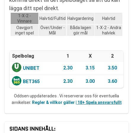
lägga ditt spel direkt.
1-X-2 -
Halvtid/Fulltid
Halvgardering
Halvtid
Vinnare
Oavgjort
Över/Under -
Båda lagen
1-X-2 - Andra
inget spel
Mål
gör mål
halvlek
Spelbolag
1
X
2
2.30
3.15
3.50
UNIBET
2.30
3.00
3.60
BET365
Oddsen uppdaterades . Vi reserverar oss för eventuella
avvikelser.
Regler & villkor gäller
| 18+ Spela ansvarsfullt
SIDANS INNEHÅLL: