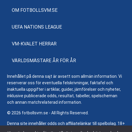
OM FOTBOLLSVM.SE
UEFA NATIONS LEAGUE
VM-KVALET HERRAR
VÄRLDSMÄSTARE ÅR FÖR ÅR
Innehållet på denna sajt är avsett som allmän information. Vi
reserverar oss för eventuella felskrivningar, faktafel och
inaktuella uppgifter i artiklar, guider, jämförelser och nyheter,
inklusive publicerade odds, resultat, tabeller, spelscheman
och annan matchrelaterad information.
© 2026 fotbollsvm.se - All Rights Reserved.
Denna site innehåller odds och affiliatelänkar till spelbolag. 18+
samt regler och villkor gäller. Besök
Stödlinjen.se
för hjälp och