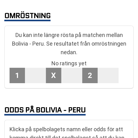
OMRÖSTNING
Du kan inte längre rösta på matchen mellan
Bolivia - Peru. Se resultatet från omröstningen
nedan.
No ratings yet
1
X
2
ODDS PÅ BOLIVIA - PERU
Klicka på spelbolagets namn eller odds för att
komma direkt till det spelbolaget så att du kan