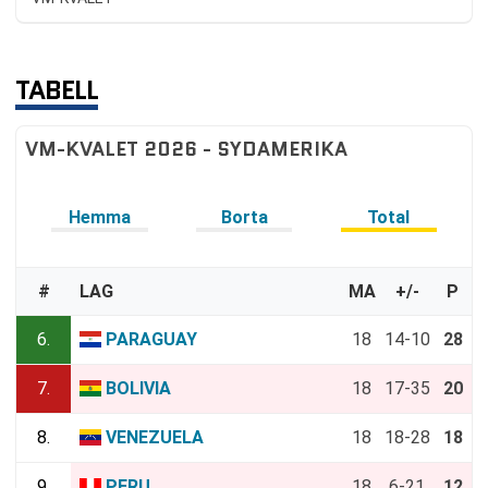
TABELL
VM-KVALET 2026 - SYDAMERIKA
Hemma
Borta
Total
#
LAG
MA
+/-
P
6.
PARAGUAY
18
14-10
28
7.
BOLIVIA
18
17-35
20
8.
VENEZUELA
18
18-28
18
9.
PERU
18
6-21
12