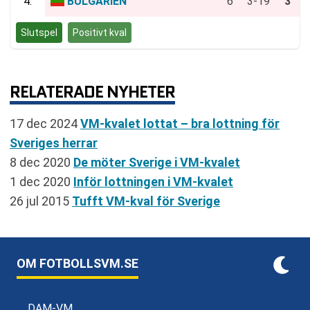
4.
BULGARIEN
6
3-19
3
Slutspel
Positivt kval
RELATERADE NYHETER
17 dec 2024
VM-kvalet lottat – bra lottning för
Sveriges herrar
8 dec 2020
De möter Sverige i VM-kvalet
1 dec 2020
Inför lottningen i VM-kvalet
26 jul 2015
Tufft VM-kval för Sverige
OM FOTBOLLSVM.SE
DAM-VM