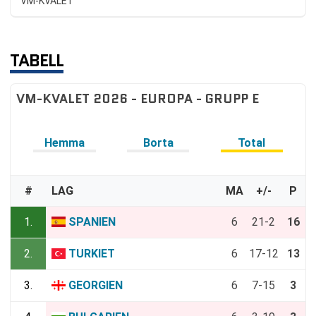
VM-KVALET
TABELL
VM-KVALET 2026 - EUROPA - GRUPP E
Hemma
Borta
Total
#
LAG
MA
+/-
P
1.
SPANIEN
6
21-2
16
2.
TURKIET
6
17-12
13
3.
GEORGIEN
6
7-15
3