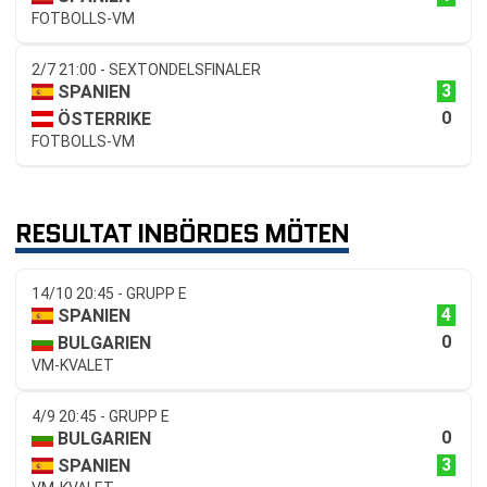
FOTBOLLS-VM
2/7 21:00 - SEXTONDELSFINALER
3
SPANIEN
0
ÖSTERRIKE
FOTBOLLS-VM
RESULTAT INBÖRDES MÖTEN
14/10 20:45 - GRUPP E
4
SPANIEN
0
BULGARIEN
VM-KVALET
4/9 20:45 - GRUPP E
0
BULGARIEN
3
SPANIEN