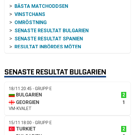
BÄSTA MATCHODDSEN
VINSTCHANS
OMRÖSTNING
SENASTE RESULTAT BULGARIEN
SENASTE RESULTAT SPANIEN
RESULTAT INBÖRDES MÖTEN
TABELL
RELATERADE NYHETER
SENASTE RESULTAT BULGARIEN
18/11 20:45 - GRUPP E
2
BULGARIEN
1
GEORGIEN
VM-KVALET
15/11 18:00 - GRUPP E
2
TURKIET