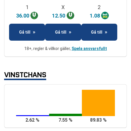
1
X
2
36.00
12.50
1.08
Gå till
Gå till
Gå till
18+, regler & villkor gäller,
Spela ansvarsfullt
VINSTCHANS
2.62 %
7.55 %
89.83 %