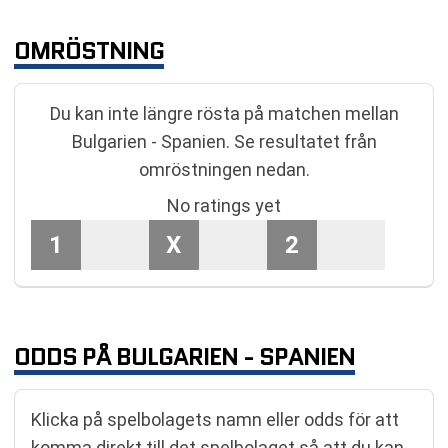
OMRÖSTNING
Du kan inte längre rösta på matchen mellan
Bulgarien - Spanien. Se resultatet från
omröstningen nedan.
No ratings yet
1
X
2
ODDS PÅ BULGARIEN - SPANIEN
Klicka på spelbolagets namn eller odds för att
komma direkt till det spelbolaget så att du kan