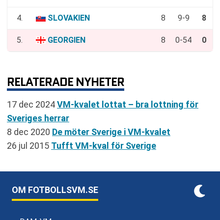
4.
SLOVAKIEN
8
9-9
8
5.
GEORGIEN
8
0-54
0
RELATERADE NYHETER
17 dec 2024
VM-kvalet lottat – bra lottning för
Sveriges herrar
8 dec 2020
De möter Sverige i VM-kvalet
26 jul 2015
Tufft VM-kval för Sverige
OM FOTBOLLSVM.SE