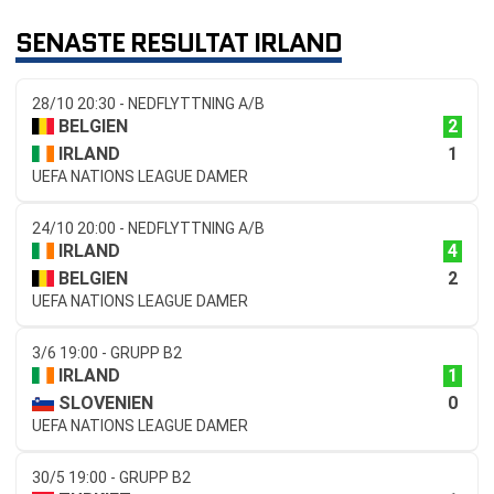
SENASTE RESULTAT IRLAND
28/10 20:30 - NEDFLYTTNING A/B
2
BELGIEN
1
IRLAND
UEFA NATIONS LEAGUE DAMER
24/10 20:00 - NEDFLYTTNING A/B
4
IRLAND
2
BELGIEN
UEFA NATIONS LEAGUE DAMER
3/6 19:00 - GRUPP B2
1
IRLAND
0
SLOVENIEN
UEFA NATIONS LEAGUE DAMER
30/5 19:00 - GRUPP B2