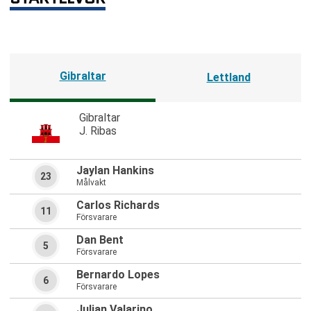
Gibraltar
Lettland
Gibraltar
J. Ribas
Jaylan Hankins
23
Målvakt
Carlos Richards
11
Försvarare
Dan Bent
5
Försvarare
Bernardo Lopes
6
Försvarare
Julian Valarino