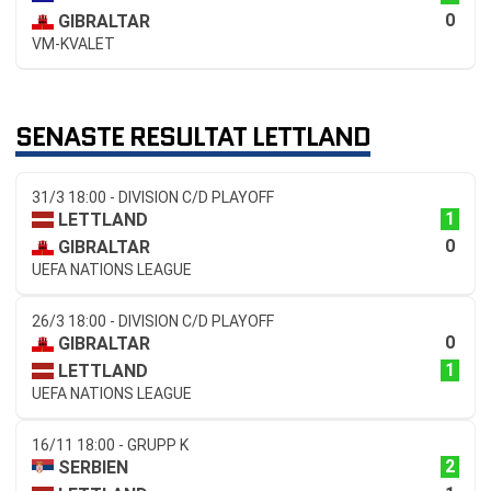
0
GIBRALTAR
VM-KVALET
SENASTE RESULTAT LETTLAND
31/3 18:00 - DIVISION C/D PLAYOFF
1
LETTLAND
0
GIBRALTAR
UEFA NATIONS LEAGUE
26/3 18:00 - DIVISION C/D PLAYOFF
0
GIBRALTAR
1
LETTLAND
UEFA NATIONS LEAGUE
16/11 18:00 - GRUPP K
2
SERBIEN