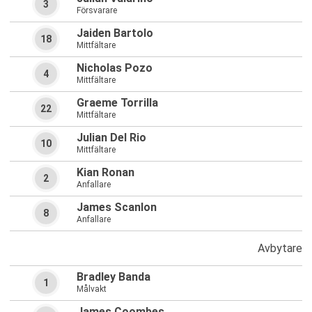
3
Försvarare
Jaiden Bartolo
18
Mittfältare
Nicholas Pozo
4
Mittfältare
Graeme Torrilla
22
Mittfältare
Julian Del Rio
10
Mittfältare
Kian Ronan
2
Anfallare
James Scanlon
8
Anfallare
Avbytare
Bradley Banda
1
Målvakt
James Coombes