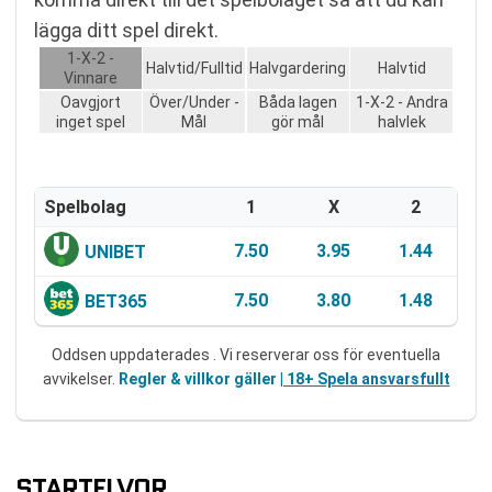
lägga ditt spel direkt.
1-X-2 -
Halvtid/Fulltid
Halvgardering
Halvtid
Vinnare
Oavgjort
Över/Under -
Båda lagen
1-X-2 - Andra
inget spel
Mål
gör mål
halvlek
Spelbolag
1
X
2
7.50
3.95
1.44
UNIBET
7.50
3.80
1.48
BET365
Oddsen uppdaterades . Vi reserverar oss för eventuella
avvikelser.
Regler & villkor gäller
| 18+ Spela ansvarsfullt
STARTELVOR