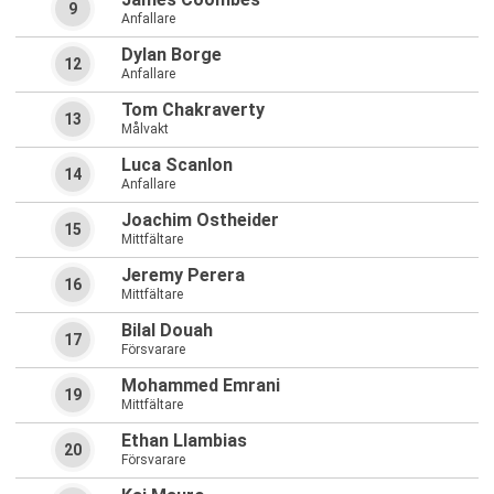
9
Anfallare
Dylan Borge
12
Anfallare
Tom Chakraverty
13
Målvakt
Luca Scanlon
14
Anfallare
Joachim Ostheider
15
Mittfältare
Jeremy Perera
16
Mittfältare
Bilal Douah
17
Försvarare
Mohammed Emrani
19
Mittfältare
Ethan Llambias
20
Försvarare