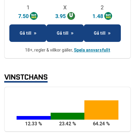
1
X
2
7.50
3.95
1.48
Gå till
Gå till
Gå till
18+, regler & villkor gäller,
Spela ansvarsfullt
VINSTCHANS
12.33 %
23.42 %
64.24 %