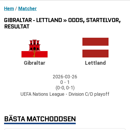
Hem
/
Matcher
GIBRALTAR - LETTLAND » ODDS, STARTELVOR,
RESULTAT
Gibraltar
Lettland
2026-03-26
0 - 1
(0-0, 0-1)
UEFA Nations League - Division C/D playoff
BÄSTA MATCHODDSEN