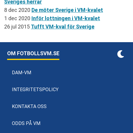
Sveriges herrar
8 dec 2020
De möter Sverige i VM-kvalet
1 dec 2020
Inför lottningen i VM-kvalet
26 jul 2015
Tufft VM-kval för Sverige
OM FOTBOLLSVM.SE
DAM-VM
INTEGRITETSPOLICY
KONTAKTA OSS
ODDS PÅ VM