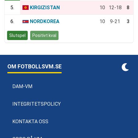
5.
KIRGIZISTAN
10
12-18
8
6.
NORDKOREA
10
9-21
3
Slutspel
Positivt kval
OM FOTBOLLSVM.SE
DAM-VM
INTEGRITETSPOLICY
KONTAKTA OSS