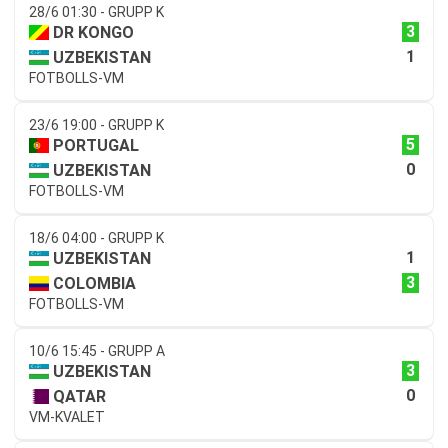
28/6 01:30 - GRUPP K
3
DR KONGO
1
UZBEKISTAN
FOTBOLLS-VM
23/6 19:00 - GRUPP K
5
PORTUGAL
0
UZBEKISTAN
FOTBOLLS-VM
18/6 04:00 - GRUPP K
1
UZBEKISTAN
3
COLOMBIA
FOTBOLLS-VM
10/6 15:45 - GRUPP A
3
UZBEKISTAN
0
QATAR
VM-KVALET