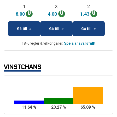
1
X
2
8.00
4.00
1.43
Gå till
Gå till
Gå till
18+, regler & villkor gäller,
Spela ansvarsfullt
VINSTCHANS
11.64 %
23.27 %
65.09 %