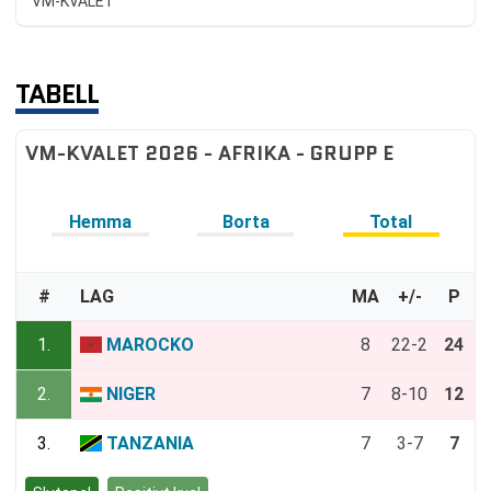
VM-KVALET
TABELL
VM-KVALET 2026 - AFRIKA - GRUPP E
Hemma
Borta
Total
#
LAG
MA
+/-
P
1.
MAROCKO
8
22-2
24
2.
NIGER
7
8-10
12
3.
TANZANIA
7
3-7
7