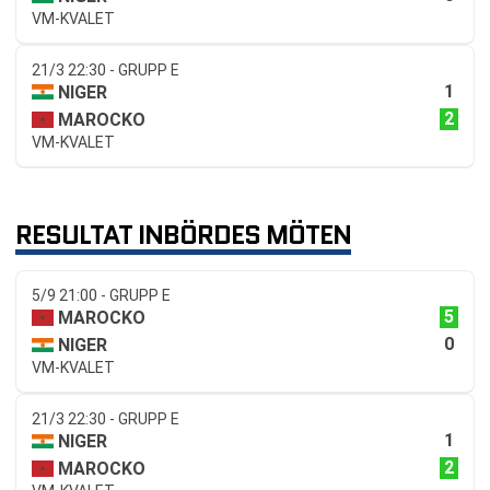
VM-KVALET
21/3 22:30 - GRUPP E
1
NIGER
2
MAROCKO
VM-KVALET
RESULTAT INBÖRDES MÖTEN
5/9 21:00 - GRUPP E
5
MAROCKO
0
NIGER
VM-KVALET
21/3 22:30 - GRUPP E
1
NIGER
2
MAROCKO