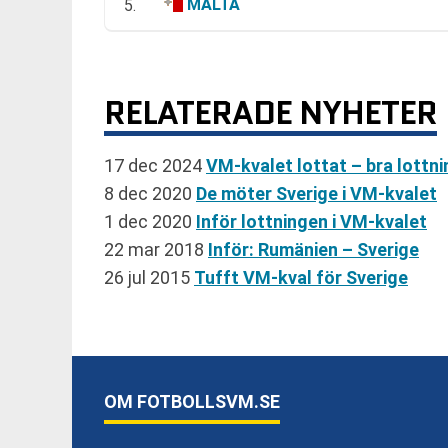
MALTA
5.
RELATERADE NYHETER
17 dec 2024
VM-kvalet lottat – bra lottni
8 dec 2020
De möter Sverige i VM-kvalet
1 dec 2020
Inför lottningen i VM-kvalet
22 mar 2018
Inför: Rumänien – Sverige
26 jul 2015
Tufft VM-kval för Sverige
OM FOTBOLLSVM.SE