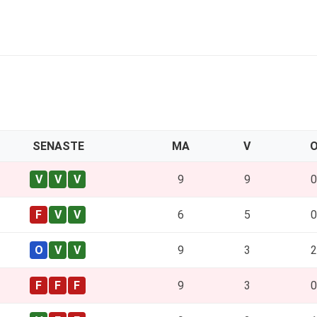
SENASTE
MA
V
9
9
0
6
5
0
9
3
2
9
3
0