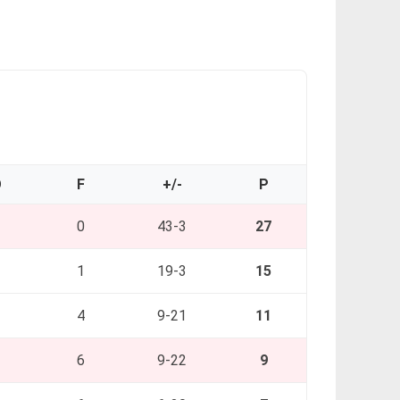
O
F
+/-
P
0
43-3
27
1
19-3
15
4
9-21
11
6
9-22
9