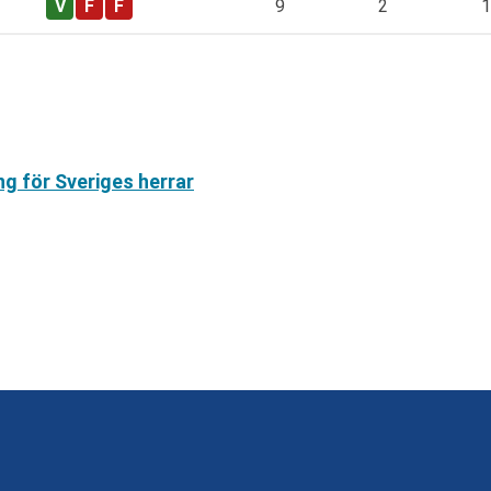
9
2
1
ng för Sveriges herrar