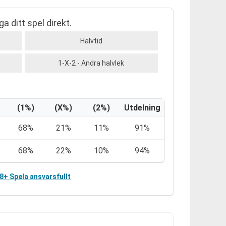
a ditt spel direkt.
Halvtid
1-X-2 - Andra halvlek
(1%)
(X%)
(2%)
Utdelning
68%
21%
11%
91%
68%
22%
10%
94%
18+ Spela ansvarsfullt