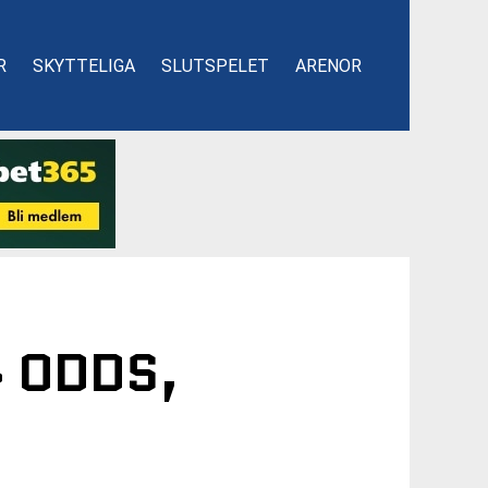
R
SKYTTELIGA
SLUTSPELET
ARENOR
 ODDS,