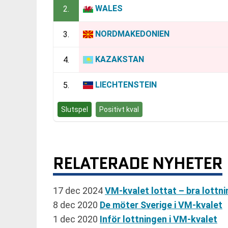
WALES
2.
NORDMAKEDONIEN
3.
KAZAKSTAN
4.
LIECHTENSTEIN
5.
Slutspel
Positivt kval
RELATERADE NYHETER
17 dec 2024
VM-kvalet lottat – bra lottni
8 dec 2020
De möter Sverige i VM-kvalet
1 dec 2020
Inför lottningen i VM-kvalet