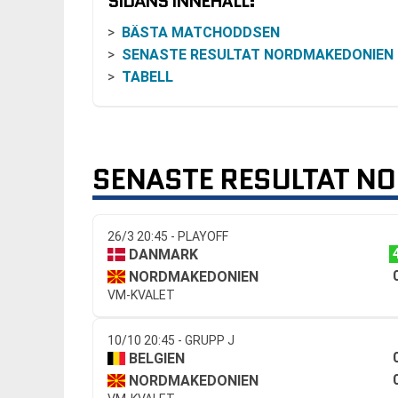
SIDANS INNEHÅLL:
BÄSTA MATCHODDSEN
SENASTE RESULTAT NORDMAKEDONIEN
TABELL
SENASTE RESULTAT N
26/3 20:45 - PLAYOFF
DANMARK
NORDMAKEDONIEN
VM-KVALET
10/10 20:45 - GRUPP J
BELGIEN
NORDMAKEDONIEN