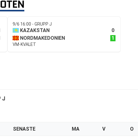
MÖTEN
9/6 16:00 - GRUPP J
1
0
KAZAKSTAN
1
1
NORDMAKEDONIEN
VM-KVALET
 J
SENASTE
MA
V
O