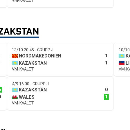
VM-KVALET
AZAKSTAN
13/10 20:45 - GRUPP J
10/10
1
1
NORDMAKEDONIEN
K
1
1
KAZAKSTAN
L
VM-KVALET
VM-K
4/9 16:00 - GRUPP J
6
0
KAZAKSTAN
0
1
WALES
VM-KVALET