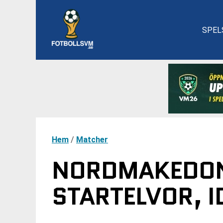
SPEL
Hem
/
Matcher
NORDMAKEDONI
STARTELVOR, I