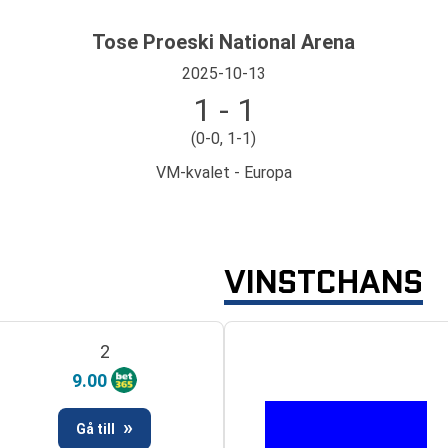
Tose Proeski National Arena
2025-10-13
1 - 1
(0-0, 1-1)
VM-kvalet - Europa
VINSTCHANS
2
9.00
Gå till