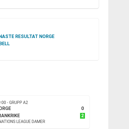
NASTE RESULTAT NORGE
BELL
9:00 - GRUPP A2
0
ORGE
2
RANKRIKE
 NATIONS LEAGUE DAMER