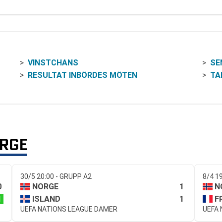
VINSTCHANS
SE
RESULTAT INBÖRDES MÖTEN
TA
ORGE
30/5 20:00 - GRUPP A2
8/4 1
0
1
NORGE
N
1
1
ISLAND
F
UEFA NATIONS LEAGUE DAMER
UEFA