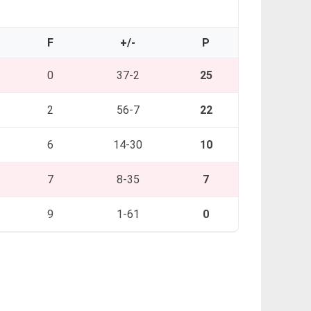
F
+/-
P
0
37-2
25
2
56-7
22
6
14-30
10
7
8-35
7
9
1-61
0