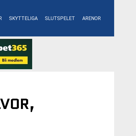
R
SKYTTELIGA
SLUTSPELET
ARENOR
LVOR,