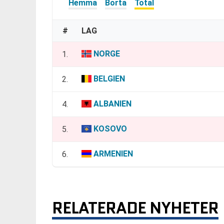
Hemma
Borta
Total
#
LAG
NORGE
1.
BELGIEN
2.
ALBANIEN
4.
KOSOVO
5.
ARMENIEN
6.
RELATERADE NYHETER