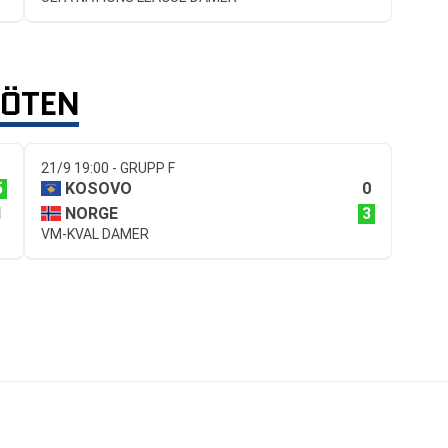
MÖTEN
21/9 19:00 - GRUPP F
5
0
KOSOVO
1
3
NORGE
VM-KVAL DAMER