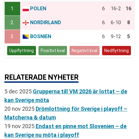
1.
POLEN
6
16-2
16
2.
NORDIRLAND
6
6-10
8
3.
BOSNIEN
6
9-12
5
Uppflyttning
Positivt kval
Negativt kval
Nedflyttning
RELATERADE NYHETER
5 dec 2025
Grupperna till VM 2026 är lottat – de
kan Sverige möta
20 nov 2025
Drömlottning för Sverige i playoff –
Matcherna & datum
19 nov 2025
Endast en pinne mot Slovenien – de
kan Sverige nu möta i playoff