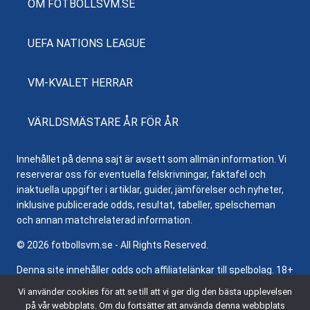
OM FOTBOLLSVM.SE
UEFA NATIONS LEAGUE
VM-KVALET HERRAR
VÄRLDSMÄSTARE ÅR FÖR ÅR
Innehållet på denna sajt är avsett som allmän information. Vi
reserverar oss för eventuella felskrivningar, faktafel och
inaktuella uppgifter i artiklar, guider, jämförelser och nyheter,
inklusive publicerade odds, resultat, tabeller, spelscheman
och annan matchrelaterad information.
© 2026 fotbollsvm.se - All Rights Reserved.
Denna site innehåller odds och affiliatelänkar till spelbolag. 18+
samt regler och villkor gäller. Besök
Stödlinjen.se
för hjälp och
Vi använder cookies för att se till att vi ger dig den bästa upplevelsen
information om ansvarsfullt spelande.
på vår webbplats. Om du fortsätter att använda denna webbplats