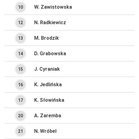
W. Zawistowska
10
N. Radkiewicz
12
M. Brodzik
13
D. Grabowska
14
J. Cyraniak
15
K. Jedlińska
16
K. Słowińska
17
A. Zaremba
20
N. Wróbel
21