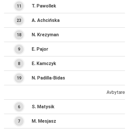
T. Pawollek
11
A. Achcińska
23
N. Krezyman
18
E. Pajor
9
E. Kamczyk
8
N. Padilla-Bidas
19
Avbytare
S. Matysik
6
M. Mesjasz
7