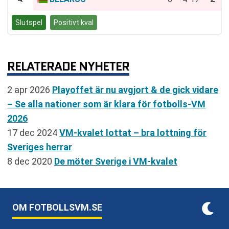
Slutspel
Positivt kval
RELATERADE NYHETER
2 apr 2026
Playoffet är nu avgjort & de gick vidare
– Se alla nationer som är klara för fotbolls-VM
2026
17 dec 2024
VM-kvalet lottat – bra lottning för
Sveriges herrar
8 dec 2020
De möter Sverige i VM-kvalet
OM FOTBOLLSVM.SE