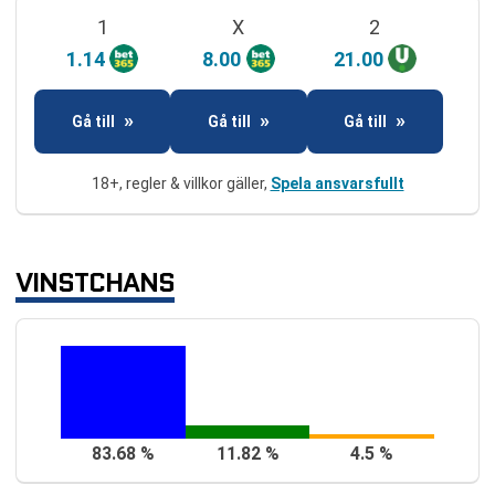
1
X
2
1.14
8.00
21.00
Gå till
Gå till
Gå till
18+, regler & villkor gäller,
Spela ansvarsfullt
VINSTCHANS
83.68 %
11.82 %
4.5 %