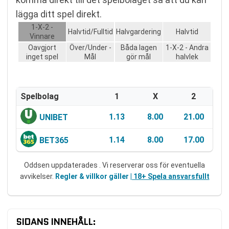
lägga ditt spel direkt.
1-X-2 -
Halvtid/Fulltid
Halvgardering
Halvtid
Vinnare
Oavgjort
Över/Under -
Båda lagen
1-X-2 - Andra
inget spel
Mål
gör mål
halvlek
Spelbolag
1
X
2
1.13
8.00
21.00
UNIBET
1.14
8.00
17.00
BET365
Oddsen uppdaterades . Vi reserverar oss för eventuella
avvikelser.
Regler & villkor gäller
| 18+ Spela ansvarsfullt
SIDANS INNEHÅLL: