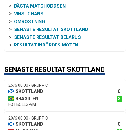
BÄSTA MATCHODDSEN
VINSTCHANS
OMRÖSTNING
SENASTE RESULTAT SKOTTLAND
SENASTE RESULTAT BELARUS
RESULTAT INBÖRDES MÖTEN
TABELL
RELATERADE NYHETER
SENASTE RESULTAT SKOTTLAND
25/6 00:00 - GRUPP C
0
SKOTTLAND
3
BRASILIEN
FOTBOLLS-VM
20/6 00:00 - GRUPP C
0
SKOTTLAND