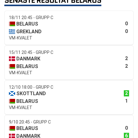
SENASTE RESULTAT BELARUS
18/11 20:45 - GRUPP C
0
BELARUS
0
GREKLAND
VM-KVALET
15/11 20:45 - GRUPP C
2
DANMARK
2
BELARUS
VM-KVALET
12/10 18:00 - GRUPP C
2
SKOTTLAND
1
BELARUS
VM-KVALET
9/10 20:45 - GRUPP C
0
BELARUS
6
DANMARK