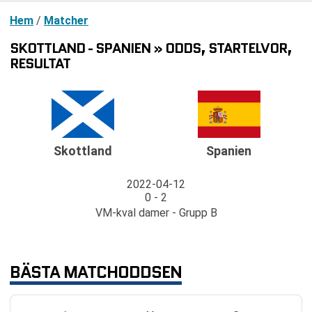
Hem
/
Matcher
SKOTTLAND - SPANIEN » ODDS, STARTELVOR,
RESULTAT
Skottland
Spanien
2022-04-12
0 - 2
VM-kval damer - Grupp B
BÄSTA MATCHODDSEN