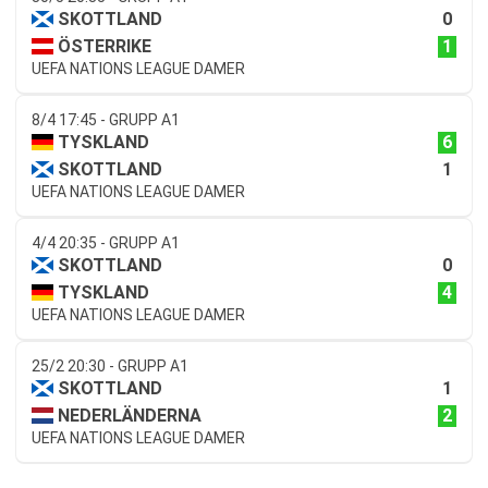
0
SKOTTLAND
1
ÖSTERRIKE
UEFA NATIONS LEAGUE DAMER
8/4 17:45 - GRUPP A1
6
TYSKLAND
1
SKOTTLAND
UEFA NATIONS LEAGUE DAMER
4/4 20:35 - GRUPP A1
0
SKOTTLAND
4
TYSKLAND
UEFA NATIONS LEAGUE DAMER
25/2 20:30 - GRUPP A1
1
SKOTTLAND
2
NEDERLÄNDERNA
UEFA NATIONS LEAGUE DAMER