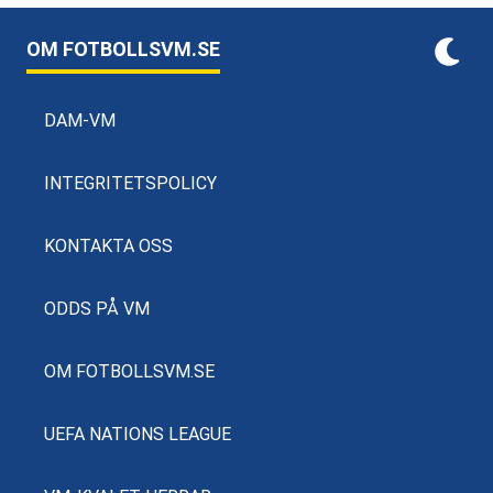
OM FOTBOLLSVM.SE
DAM-VM
INTEGRITETSPOLICY
KONTAKTA OSS
ODDS PÅ VM
OM FOTBOLLSVM.SE
UEFA NATIONS LEAGUE