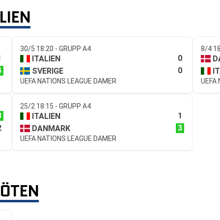
LIEN
30/5 18:20 - GRUPP A4
8/4 1
1
0
ITALIEN
D
4
0
SVERIGE
I
UEFA NATIONS LEAGUE DAMER
UEFA
25/2 18:15 - GRUPP A4
3
1
ITALIEN
2
3
DANMARK
UEFA NATIONS LEAGUE DAMER
MÖTEN