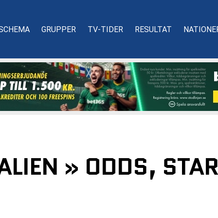
SCHEMA
GRUPPER
TV-TIDER
RESULTAT
NATIONE
TALIEN » ODDS, STA