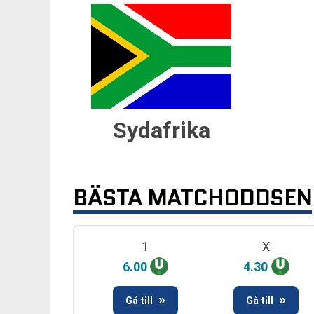
Sydafrika
BÄSTA MATCHODDSEN
1
X
6.00
4.30
Gå till
Gå till