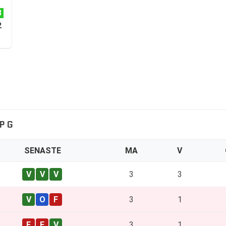
3
2
P G
SENASTE
MA
V
3
3
3
1
3
1