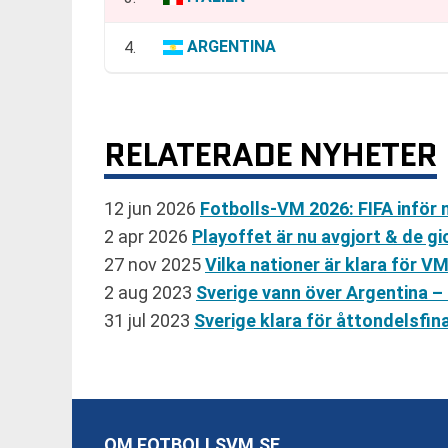
ARGENTINA
4.
RELATERADE NYHETER
12 jun 2026
Fotbolls-VM 2026: FIFA inför 
2 apr 2026
Playoffet är nu avgjort & de gi
27 nov 2025
Vilka nationer är klara för V
2 aug 2023
Sverige vann över Argentina –
31 jul 2023
Sverige klara för åttondelsfin
OM FOTBOLLSVM.SE