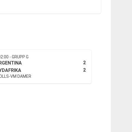
02:00 - GRUPP G
2
RGENTINA
2
YDAFRIKA
OLLS-VM DAMER