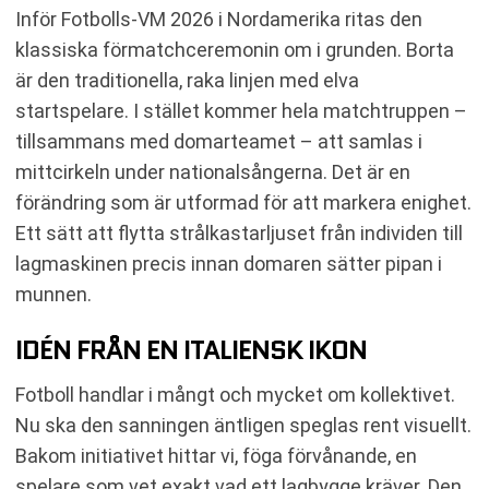
Inför Fotbolls-VM 2026 i Nordamerika ritas den
klassiska förmatchceremonin om i grunden. Borta
är den traditionella, raka linjen med elva
startspelare. I stället kommer hela matchtruppen –
tillsammans med domarteamet – att samlas i
mittcirkeln under nationalsångerna. Det är en
förändring som är utformad för att markera enighet.
Ett sätt att flytta strålkastarljuset från individen till
lagmaskinen precis innan domaren sätter pipan i
munnen.
IDÉN FRÅN EN ITALIENSK IKON
Fotboll handlar i mångt och mycket om kollektivet.
Nu ska den sanningen äntligen speglas rent visuellt.
Bakom initiativet hittar vi, föga förvånande, en
spelare som vet exakt vad ett lagbygge kräver. Den