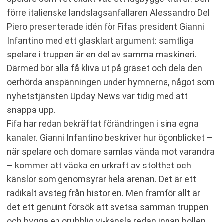
förre italienske landslagsanfallaren Alessandro Del
Piero presenterade idén för Fifas president Gianni
Infantino med ett glasklart argument: samtliga
spelare i truppen är en del av samma maskineri.
Därmed bör alla få kliva ut på gräset och dela den
oerhörda anspänningen under hymnerna, något som
nyhetstjänsten Upday News var tidig med att
snappa upp.
Fifa har redan bekräftat förändringen i sina egna
kanaler. Gianni Infantino beskriver hur ögonblicket –
när spelare och domare samlas vända mot varandra
– kommer att väcka en urkraft av stolthet och
känslor som genomsyrar hela arenan. Det är ett
radikalt avsteg från historien. Men framför allt är
det ett genuint försök att svetsa samman truppen
och bygga en orubblig vi-känsla redan innan bollen