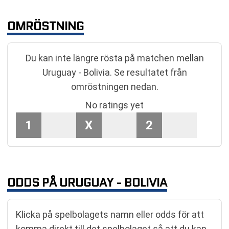
OMRÖSTNING
Du kan inte längre rösta på matchen mellan
Uruguay - Bolivia. Se resultatet från
omröstningen nedan.
No ratings yet
1
X
2
ODDS PÅ URUGUAY - BOLIVIA
Klicka på spelbolagets namn eller odds för att
komma direkt till det spelbolaget så att du kan