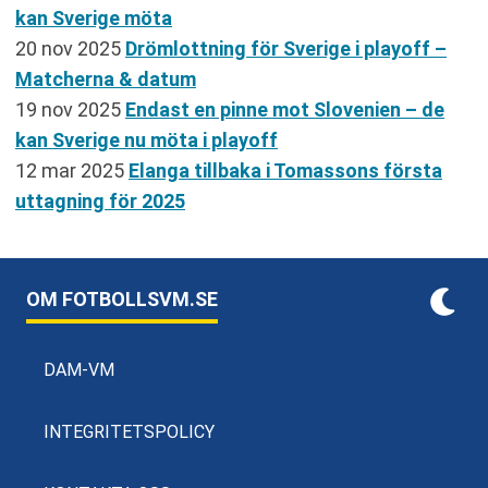
kan Sverige möta
20 nov 2025
Drömlottning för Sverige i playoff –
Matcherna & datum
19 nov 2025
Endast en pinne mot Slovenien – de
kan Sverige nu möta i playoff
12 mar 2025
Elanga tillbaka i Tomassons första
uttagning för 2025
OM FOTBOLLSVM.SE
DAM-VM
INTEGRITETSPOLICY