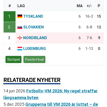
#
LAG
MA
+/-
P
1.
TYSKLAND
6
16-3
15
2.
SLOVAKIEN
6
6-8
12
3.
NORDIRLAND
6
7-6
9
4.
LUXEMBURG
6
1-13
0
Slutspel
Positivt kval
RELATERADE NYHETER
14 jun 2026
Fotbolls-VM 2026: Ny regel straffar
långsamma byten
5 dec 2025
Grupperna till VM 2026 är lottat – de