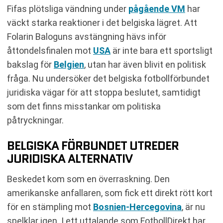
Fifas plötsliga vändning under
pågående VM
har
väckt starka reaktioner i det belgiska lägret. Att
Folarin Baloguns avstängning hävs inför
åttondelsfinalen mot
USA
är inte bara ett sportsligt
bakslag för
Belgien
, utan har även blivit en politisk
fråga. Nu undersöker det belgiska fotbollförbundet
juridiska vägar för att stoppa beslutet, samtidigt
som det finns misstankar om politiska
påtryckningar.
BELGISKA FÖRBUNDET UTREDER
JURIDISKA ALTERNATIV
Beskedet kom som en överraskning. Den
amerikanske anfallaren, som fick ett direkt rött kort
för en stämpling mot
Bosnien-Hercegovina
, är nu
spelklar igen. I ett uttalande som FotbollDirekt har