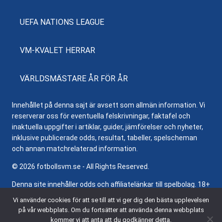
UEFA NATIONS LEAGUE
VM-KVALET HERRAR
VÄRLDSMÄSTARE ÅR FÖR ÅR
Innehållet på denna sajt är avsett som allmän information. Vi
reserverar oss för eventuella felskrivningar, faktafel och
inaktuella uppgifter i artiklar, guider, jämförelser och nyheter,
inklusive publicerade odds, resultat, tabeller, spelscheman
och annan matchrelaterad information.
© 2026 fotbollsvm.se - All Rights Reserved.
Denna site innehåller odds och affiliatelänkar till spelbolag. 18+
samt regler och villkor gäller. Besök
Stödlinjen.se
för hjälp och
Vi använder cookies för att se till att vi ger dig den bästa upplevelsen
information om ansvarsfullt spelande.
på vår webbplats. Om du fortsätter att använda denna webbplats
kommer vi att anta att du godkänner detta.