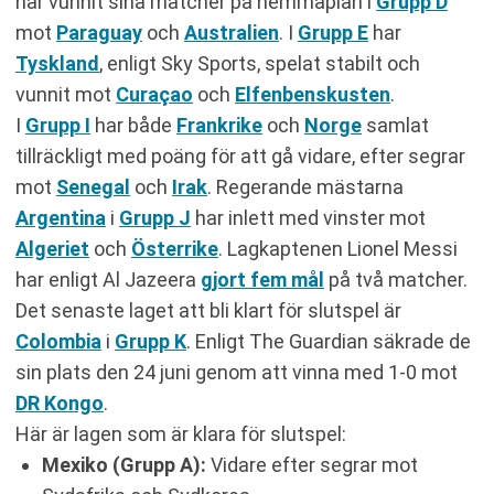
har vunnit sina matcher på hemmaplan i
Grupp D
mot
Paraguay
och
Australien
. I
Grupp E
har
Tyskland
, enligt Sky Sports, spelat stabilt och
vunnit mot
Curaçao
och
Elfenbenskusten
.
I
Grupp I
har både
Frankrike
och
Norge
samlat
tillräckligt med poäng för att gå vidare, efter segrar
mot
Senegal
och
Irak
. Regerande mästarna
Argentina
i
Grupp J
har inlett med vinster mot
Algeriet
och
Österrike
. Lagkaptenen Lionel Messi
har enligt Al Jazeera
gjort fem mål
på två matcher.
Det senaste laget att bli klart för slutspel är
Colombia
i
Grupp K
. Enligt The Guardian säkrade de
sin plats den 24 juni genom att vinna med 1-0 mot
DR Kongo
.
Här är lagen som är klara för slutspel:
Mexiko (Grupp A):
Vidare efter segrar mot