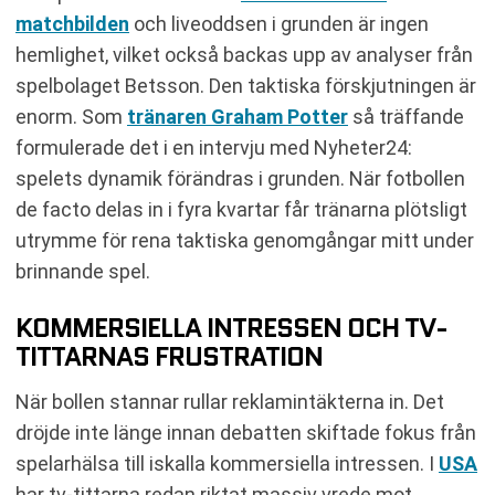
matchbilden
och liveoddsen i grunden är ingen
hemlighet, vilket också backas upp av analyser från
spelbolaget Betsson. Den taktiska förskjutningen är
enorm. Som
tränaren Graham Potter
så träffande
formulerade det i en intervju med Nyheter24:
spelets dynamik förändras i grunden. När fotbollen
de facto delas in i fyra kvartar får tränarna plötsligt
utrymme för rena taktiska genomgångar mitt under
brinnande spel.
KOMMERSIELLA INTRESSEN OCH TV-
TITTARNAS FRUSTRATION
När bollen stannar rullar reklamintäkterna in. Det
dröjde inte länge innan debatten skiftade fokus från
spelarhälsa till iskalla kommersiella intressen. I
USA
har tv-tittarna redan riktat massiv vrede mot