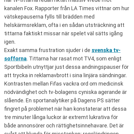
kanalen Fox. Rapporter från LA Times vittnar om hur
vätskepauserna fylls till brädden med
helskärmsreklam, ofta i en sådan utsträckning att
tittarna faktiskt missar när spelet väl sätts igång
igen.
Exakt samma frustration sjuder i de
svenska tv-
sofforna
. Tittarna har rasat mot TV4, som enligt
Sportbibeln utnyttjar just dessa andningspauser för
att trycka in reklamavbrott i sina linjära sändningar.
Kontrasten mellan Fifas vackra ord om medicinsk
nödvändighet och tv-bolagens cyniska agerande är
slående. En sportanalytiker på Dagens PS sätter
fingret på problemet när han konstaterar att dessa
tre minuter långa luckor är extremt lukrativa för
både annonsörer och rättighetsinnehavare. Det är
svårt att blunda för misstanken: regeländringen