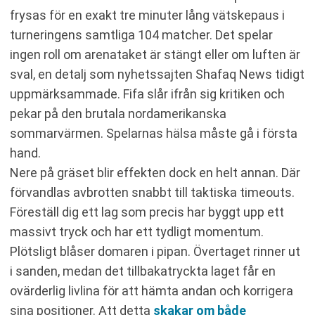
frysas för en exakt tre minuter lång vätskepaus i
turneringens samtliga 104 matcher. Det spelar
ingen roll om arenataket är stängt eller om luften är
sval, en detalj som nyhetssajten Shafaq News tidigt
uppmärksammade. Fifa slår ifrån sig kritiken och
pekar på den brutala nordamerikanska
sommarvärmen. Spelarnas hälsa måste gå i första
hand.
Nere på gräset blir effekten dock en helt annan. Där
förvandlas avbrotten snabbt till taktiska timeouts.
Föreställ dig ett lag som precis har byggt upp ett
massivt tryck och har ett tydligt momentum.
Plötsligt blåser domaren i pipan. Övertaget rinner ut
i sanden, medan det tillbakatryckta laget får en
ovärderlig livlina för att hämta andan och korrigera
sina positioner. Att detta
skakar om både