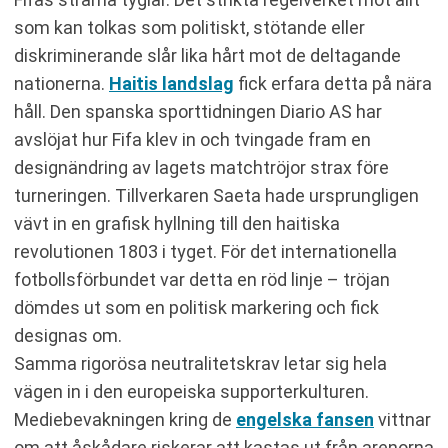
som kan tolkas som politiskt, stötande eller
diskriminerande slår lika hårt mot de deltagande
nationerna.
Haitis landslag
fick erfara detta på nära
håll. Den spanska sporttidningen Diario AS har
avslöjat hur Fifa klev in och tvingade fram en
designändring av lagets matchtröjor strax före
turneringen. Tillverkaren Saeta hade ursprungligen
vävt in en grafisk hyllning till den haitiska
revolutionen 1803 i tyget. För det internationella
fotbollsförbundet var detta en röd linje – tröjan
dömdes ut som en politisk markering och fick
designas om.
Samma rigorösa neutralitetskrav letar sig hela
vägen in i den europeiska supporterkulturen.
Mediebevakningen kring de
engelska fansen
vittnar
om att åskådare riskerar att kastas ut från arenorna