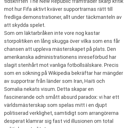
tidskriften The New Republic framträder skarp kritik
mot hur Fifa aktivt kväver supportrarnas rätt till
fredliga demonstrationer, allt under täckmanteln av
att skydda spelet.
Som om läktarbråken inte vore nog kastar
storpolitiken en lång skugga över vilka som ens får
chansen att uppleva mästerskapet på plats. Den
amerikanska administrationens inreseförbud har
slagit stenhårt mot vanliga fotbollsälskare. Precis
som en sökning på Wikipedia bekräftar har mängder
av supportrar från länder som Iran, Haiti och
Somalia nekats visum. Detta skapar en
fascinerande och smått absurd paradox: vi har ett
världsmästerskap som spelas mitt i en djupt
politiserad verklighet, samtidigt som arrangörerna
desperat klamrar sig fast vid illusionen om total