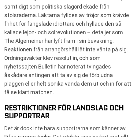
samtidigt som politiska slagord ekade från
stolsraderna. Läktarna fylldes av tröjor som krävde
frihet för fängslade idrottare och hyllade den så
kallade lejon- och solrevolutionen – detaljer som
The Algemeiner har lyft fram i sin bevakning.
Reaktionen från arrangörshåll lät inte vänta på sig.
Ordningsvakter klev resolut in, och som
nyhetssajten Bulletin har noterat tvingades
åskådare antingen att ta av sig de förbjudna
plaggen eller helt sonika vända dem ut och in för att
få se klart matchen.
RESTRIKTIONER FÖR LANDSLAG OCH
SUPPORTRAR
Det är dock inte bara supportrarna som känner av
Fifas strama tyglar. Det strikta regelverket mot allt