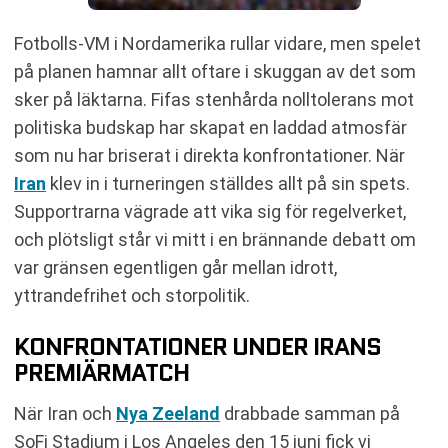
Fotbolls-VM i Nordamerika rullar vidare, men spelet
på planen hamnar allt oftare i skuggan av det som
sker på läktarna. Fifas stenhårda nolltolerans mot
politiska budskap har skapat en laddad atmosfär
som nu har briserat i direkta konfrontationer. När
Iran
klev in i turneringen ställdes allt på sin spets.
Supportrarna vägrade att vika sig för regelverket,
och plötsligt står vi mitt i en brännande debatt om
var gränsen egentligen går mellan idrott,
yttrandefrihet och storpolitik.
KONFRONTATIONER UNDER IRANS
PREMIÄRMATCH
När Iran och
Nya Zeeland
drabbade samman på
SoFi Stadium i Los Angeles den 15 juni fick vi