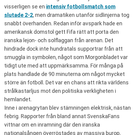
visserligen se en
intensiv fotbollsmatch som
slutade 2-2
, men dramatiken utanför sidlinjerna tog
snabbt överhanden. Redan inför avspark hade en
amerikansk domstol gett Fifa rätt att porta den
iranska lejon- och solflaggan från arenan. Det
hindrade dock inte hundratals supportrar från att
smuggla in symbolen, något som Morgonbladet var
tidigt ute med att uppmärksamma. För många på
plats handlade de 90 minuterna om något mycket
större än fotboll. Det var en chans att rikta världens
strålkastarljus mot den politiska verkligheten i
hemlandet.
Inne i arenagrytan blev stämningen elektrisk, nästan
febrig. Rapporter från bland annat SvenskaFans
vittnar om en inramning där den iranska
nationalsången överröstades av massiva burop,