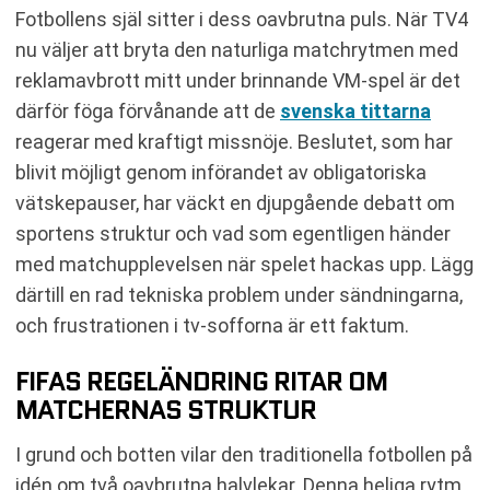
Fotbollens själ sitter i dess oavbrutna puls. När TV4
nu väljer att bryta den naturliga matchrytmen med
reklamavbrott mitt under brinnande VM-spel är det
därför föga förvånande att de
svenska tittarna
reagerar med kraftigt missnöje. Beslutet, som har
blivit möjligt genom införandet av obligatoriska
vätskepauser, har väckt en djupgående debatt om
sportens struktur och vad som egentligen händer
med matchupplevelsen när spelet hackas upp. Lägg
därtill en rad tekniska problem under sändningarna,
och frustrationen i tv-sofforna är ett faktum.
FIFAS REGELÄNDRING RITAR OM
MATCHERNAS STRUKTUR
I grund och botten vilar den traditionella fotbollen på
idén om två oavbrutna halvlekar. Denna heliga rytm