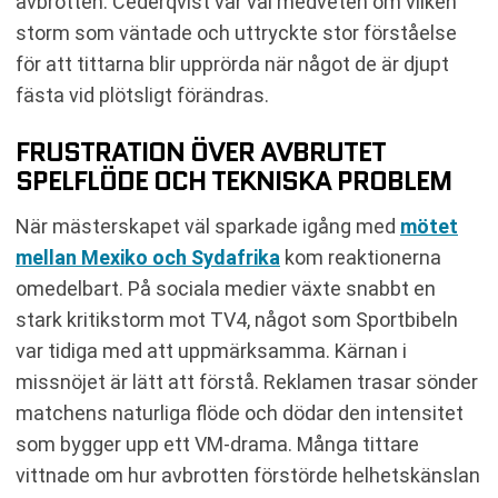
avbrotten. Cederqvist var väl medveten om vilken
storm som väntade och uttryckte stor förståelse
för att tittarna blir upprörda när något de är djupt
fästa vid plötsligt förändras.
FRUSTRATION ÖVER AVBRUTET
SPELFLÖDE OCH TEKNISKA PROBLEM
När mästerskapet väl sparkade igång med
mötet
mellan Mexiko och Sydafrika
kom reaktionerna
omedelbart. På sociala medier växte snabbt en
stark kritikstorm mot TV4, något som Sportbibeln
var tidiga med att uppmärksamma. Kärnan i
missnöjet är lätt att förstå. Reklamen trasar sönder
matchens naturliga flöde och dödar den intensitet
som bygger upp ett VM-drama. Många tittare
vittnade om hur avbrotten förstörde helhetskänslan