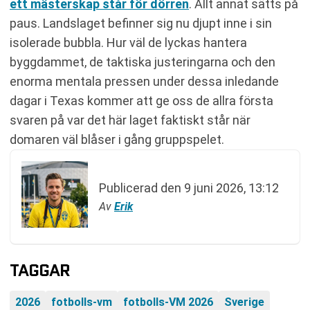
ett mästerskap står för dörren
. Allt annat sätts på
paus. Landslaget befinner sig nu djupt inne i sin
isolerade bubbla. Hur väl de lyckas hantera
byggdammet, de taktiska justeringarna och den
enorma mentala pressen under dessa inledande
dagar i Texas kommer att ge oss de allra första
svaren på var det här laget faktiskt står när
domaren väl blåser i gång gruppspelet.
Publicerad den
9 juni 2026, 13:12
Av
Erik
TAGGAR
2026
fotbolls-vm
fotbolls-VM 2026
Sverige