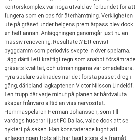
kontorskomplex var noga utvald av förbundet för att
fungera som en oas för återhämtning. Verkligheten
ute på gräset under helgens premiärpass blev dock
en helt annan. Anläggningen genomgår just nu en
massiv renovering. Resultatet? Ett envist
byggdamm som periodvis svepte in över spelarna.
Lägg därtill ett kraftigt regn som snabbt försämrade
gräsets kvalitet, och utmaningarna var omedelbara.
Fyra spelare saknades när det första passet drog i
gång, däribland lagkaptenen Victor Nilsson Lindelöf.
I en trupp där varje minut på planen är hårdvaluta
skapar frånvaro alltid en viss nervositet.
Hemmaspelaren Herman Johansson, som till
vardags huserar i just FC Dallas, valde dock att se
nyktert på saken. Han konstaterade lugnt att
anläggningen trots allt har tagit stora kliv framåt