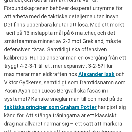
Förbundskaptenen behöver desperat utrymme för
att arbeta med de taktiska detaljerna utan insyn.
Det finns uppenbara knutar att lösa. Med ett mörkt
facit på 13 insläppta mål på 6 matcher, och det
smärtsamma minnet av 2-2 mot Grekland, måste
defensiven tätas. Samtidigt ska offensiven
kalibreras. Hur balanserar man en övergång från ett
tryggt 4-2-3-1 till ett mer expansivt 3-2-5? Hur
maximerar man eldkraften hos
Alexander Isak
och
Viktor Gyökeres, samtidigt som framtidsnamn som
Yasin Ayari och Lucas Bergvall ska fasas in i
systemet? Kanske sneglar man till och med på de
taktiska principer som Graham Potter
har gjort sig
känd för. Att stänga träningarna är ett klassiskt
drag när allvaret närmar sig – ett sätt att markera
att leken är över och att maskineriet ska trimmas.