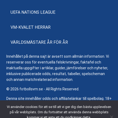
UEFA NATIONS LEAGUE
VM-KVALET HERRAR
VÄRLDSMÄSTARE ÅR FÖR ÅR
Innehållet på denna sajt är avsett som allmän information. Vi
reserverar oss för eventuella felskrivningar, faktafel och
inaktuella uppgifter i artiklar, guider, jämförelser och nyheter,
inklusive publicerade odds, resultat, tabeller, spelscheman
och annan matchrelaterad information.
© 2026 fotbollsvm.se - All Rights Reserved.
Denna site innehåller odds och affiliatelänkar till spelbolag. 18+
samt regler och villkor gäller. Besök
Stödlinjen.se
för hjälp och
Vi använder cookies för att se till att vi ger dig den bästa upplevelsen
information om ansvarsfullt spelande.
på vår webbplats. Om du fortsätter att använda denna webbplats
kommer vi att anta att du godkänner detta.