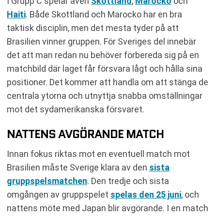
I Grupp C spelar även
Skottland
,
Marocko
och
Haiti
. Både Skottland och Marocko har en bra
taktisk disciplin, men det mesta tyder på att
Brasilien vinner gruppen. För Sveriges del innebär
det att man redan nu behöver förbereda sig på en
matchbild där laget får försvara lågt och hålla sina
positioner. Det kommer att handla om att stänga de
centrala ytorna och utnyttja snabba omställningar
mot det sydamerikanska försvaret.
NATTENS AVGÖRANDE MATCH
Innan fokus riktas mot en eventuell match mot
Brasilien måste Sverige klara av den
sista
gruppspelsmatchen
. Den tredje och sista
omgången av gruppspelet
spelas den 25 juni
, och
nattens möte med Japan blir avgörande. I en match