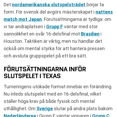
Det
nordamerikanska slutspelsträdet
börjar ta
form. För svensk del avgörs mästerskapet i
nattens
match mot Japan
. Förutsättningarna är tydliga: om
vi tar andraplatsen i
Grupp F
väntar med stor
sannolikhet en svår 16-delsfinal mot
Brasilien
i
Houston. Taktiken är viktig, men nu handlar det
också om mental styrka för att hantera pressen
och avsluta gruppspelet på ett bra sätt.
FÖRUTSÄTTNINGARNA INFÖR
SLUTSPELET I TEXAS
Turneringens utökade format innebär en förändring.
Nu inleds slutspelet med en 16-delsfinal, vilket
ställer höga krav på både fysisk och mental
uthållighet. Om
Sverige
slutar på andra plats bakom
Nederländerna
i Grupp F, väntar vinnaren i
Grupp C
.