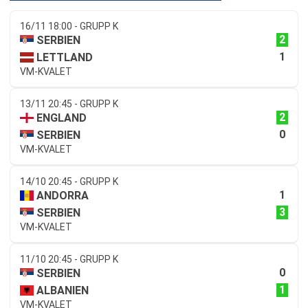
16/11 18:00 - GRUPP K
2
SERBIEN
1
LETTLAND
VM-KVALET
13/11 20:45 - GRUPP K
2
ENGLAND
0
SERBIEN
VM-KVALET
14/10 20:45 - GRUPP K
1
ANDORRA
3
SERBIEN
VM-KVALET
11/10 20:45 - GRUPP K
0
SERBIEN
1
ALBANIEN
VM-KVALET