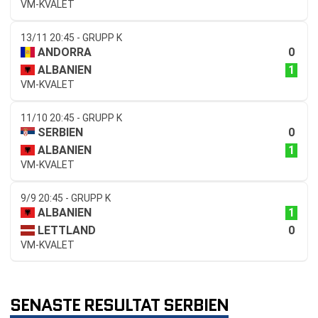
VM-KVALET
13/11 20:45 - GRUPP K
0
ANDORRA
1
ALBANIEN
VM-KVALET
11/10 20:45 - GRUPP K
0
SERBIEN
1
ALBANIEN
VM-KVALET
9/9 20:45 - GRUPP K
1
ALBANIEN
0
LETTLAND
VM-KVALET
SENASTE RESULTAT SERBIEN