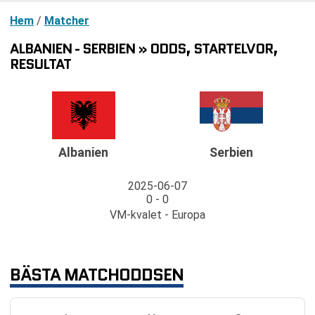
Hem
/
Matcher
ALBANIEN - SERBIEN » ODDS, STARTELVOR,
RESULTAT
Albanien
Serbien
2025-06-07
0 - 0
VM-kvalet - Europa
BÄSTA MATCHODDSEN