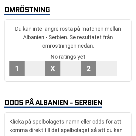
OMRÖSTNING
Du kan inte längre rösta på matchen mellan
Albanien - Serbien. Se resultatet från
omröstningen nedan.
No ratings yet
1
X
2
ODDS PÅ ALBANIEN - SERBIEN
Klicka på spelbolagets namn eller odds för att
komma direkt till det spelbolaget så att du kan