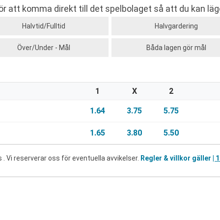
 att komma direkt till det spelbolaget så att du kan lägg
Halvtid/Fulltid
Halvgardering
Över/Under - Mål
Båda lagen gör mål
1
X
2
1.64
3.75
5.75
1.65
3.80
5.50
 Vi reserverar oss för eventuella avvikelser.
Regler & villkor gäller
| 