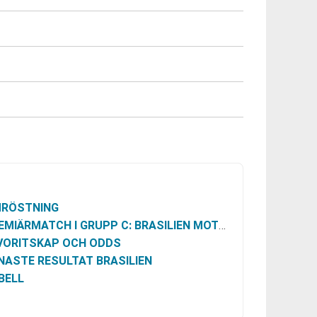
RÖSTNING
MIÄRMATCH I GRUPP C: BRASILIEN MOT MAROCKO
VORITSKAP OCH ODDS
NASTE RESULTAT BRASILIEN
BELL