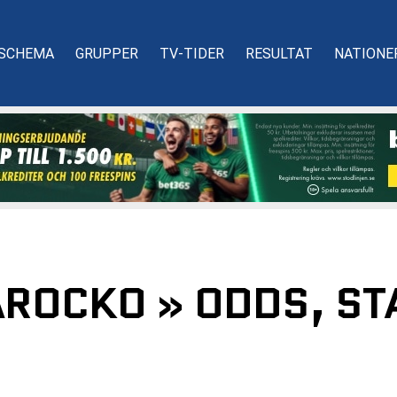
SCHEMA
GRUPPER
TV-TIDER
RESULTAT
NATIONE
AROCKO » ODDS, ST