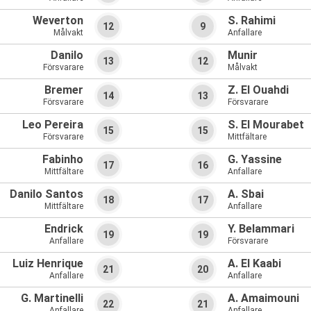
Weverton
S. Rahimi
12
9
Målvakt
Anfallare
Danilo
Munir
13
12
Försvarare
Målvakt
Bremer
Z. El Ouahdi
14
13
Försvarare
Försvarare
Leo Pereira
S. El Mourabet
15
15
Försvarare
Mittfältare
Fabinho
G. Yassine
17
16
Mittfältare
Anfallare
Danilo Santos
A. Sbai
18
17
Mittfältare
Anfallare
Endrick
Y. Belammari
19
19
Anfallare
Försvarare
Luiz Henrique
A. El Kaabi
21
20
Anfallare
Anfallare
G. Martinelli
A. Amaimouni
22
21
Anfallare
Anfallare