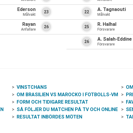
Ederson
A. Tagnaouti
23
22
Målvakt
Målvakt
Rayan
R. Halhal
26
25
Anfallare
Försvarare
A. Salah-Eddine
26
Försvarare
VINSTCHANS
OM
OM BRASILIEN VS MAROCKO I FOTBOLLS-VM
PRE
FORM OCH TIDIGARE RESULTAT
FA
EN
SÅ FÖLJER DU MATCHEN PÅ TV OCH ONLINE
SE
RESULTAT INBÖRDES MÖTEN
TA