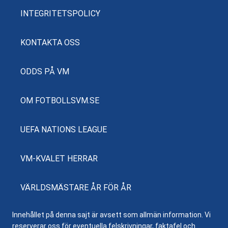
INTEGRITETSPOLICY
KONTAKTA OSS
ODDS PÅ VM
OM FOTBOLLSVM.SE
UEFA NATIONS LEAGUE
VM-KVALET HERRAR
VÄRLDSMÄSTARE ÅR FÖR ÅR
Innehållet på denna sajt är avsett som allmän information. Vi
reserverar oss för eventuella felskrivningar, faktafel och