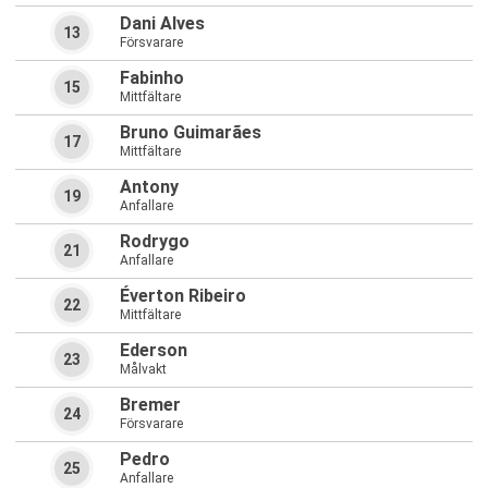
Dani Alves
13
Försvarare
Fabinho
15
Mittfältare
Bruno Guimarães
17
Mittfältare
Antony
19
Anfallare
Rodrygo
21
Anfallare
Éverton Ribeiro
22
Mittfältare
Ederson
23
Målvakt
Bremer
24
Försvarare
Pedro
25
Anfallare