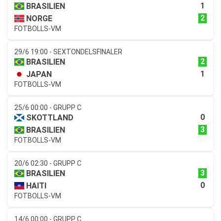
1
BRASILIEN
2
NORGE
FOTBOLLS-VM
29/6 19:00 - SEXTONDELSFINALER
2
BRASILIEN
1
JAPAN
FOTBOLLS-VM
25/6 00:00 - GRUPP C
0
SKOTTLAND
3
BRASILIEN
FOTBOLLS-VM
20/6 02:30 - GRUPP C
3
BRASILIEN
0
HAITI
FOTBOLLS-VM
14/6 00:00 - GRUPP C