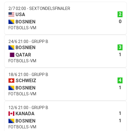
2/7 02:00 - SEXTONDELSFINALER
2
USA
0
BOSNIEN
FOTBOLLS-VM
24/6 21:00 - GRUPP B
3
BOSNIEN
1
QATAR
FOTBOLLS-VM
18/6 21:00 - GRUPP B
4
SCHWEIZ
1
BOSNIEN
FOTBOLLS-VM
12/6 21:00 - GRUPP B
1
KANADA
1
BOSNIEN
FOTBOLLS-VM