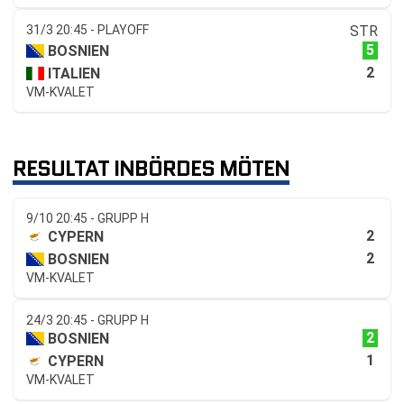
31/3 20:45 - PLAYOFF
STR
5
BOSNIEN
2
ITALIEN
VM-KVALET
RESULTAT INBÖRDES MÖTEN
9/10 20:45 - GRUPP H
2
CYPERN
2
BOSNIEN
VM-KVALET
24/3 20:45 - GRUPP H
2
BOSNIEN
1
CYPERN
VM-KVALET