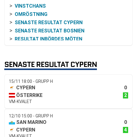
VINSTCHANS
OMRÖSTNING
SENASTE RESULTAT CYPERN
SENASTE RESULTAT BOSNIEN
RESULTAT INBÖRDES MÖTEN
TABELL
RELATERADE NYHETER
SENASTE RESULTAT CYPERN
15/11 18:00 - GRUPP H
0
CYPERN
2
ÖSTERRIKE
VM-KVALET
12/10 15:00 - GRUPP H
0
SAN MARINO
4
CYPERN
VM-KVALET