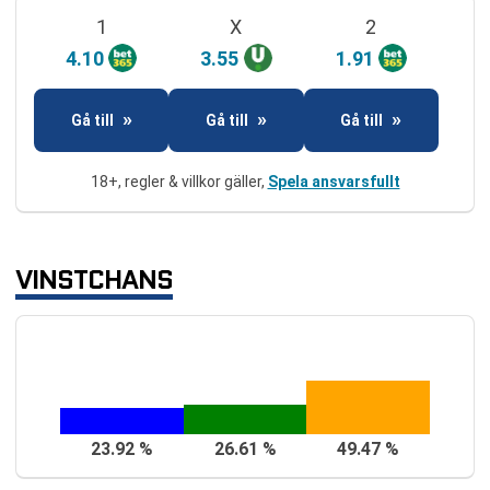
1
X
2
4.10
3.55
1.91
Gå till
Gå till
Gå till
18+, regler & villkor gäller,
Spela ansvarsfullt
VINSTCHANS
23.92 %
26.61 %
49.47 %