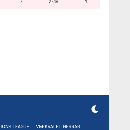
7
2-48
1
TIONS LEAGUE
VM-KVALET HERRAR