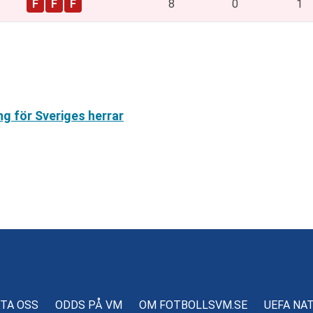
8
0
1
ng för Sveriges herrar
TA OSS
ODDS PÅ VM
OM FOTBOLLSVM.SE
UEFA NA