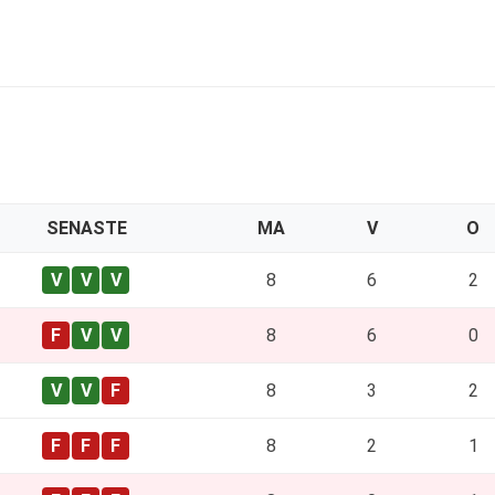
SENASTE
MA
V
O
8
6
2
8
6
0
8
3
2
8
2
1