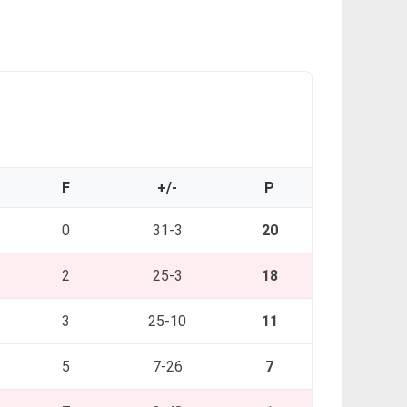
F
+/-
P
0
31-3
20
2
25-3
18
3
25-10
11
5
7-26
7