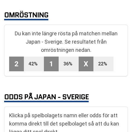
OMRÖSTNING
Du kan inte längre rösta på matchen mellan
Japan - Sverige. Se resultatet från
omröstningen nedan.
2
1
X
42%
36%
22%
ODDS PÅ JAPAN - SVERIGE
Klicka på spelbolagets namn eller odds för att
komma direkt till det spelbolaget så att du kan
lägga ditt spel direkt.