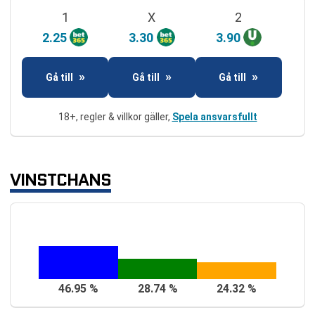
1
X
2
2.25
3.30
3.90
Gå till
Gå till
Gå till
18+, regler & villkor gäller,
Spela ansvarsfullt
VINSTCHANS
46.95 %
28.74 %
24.32 %