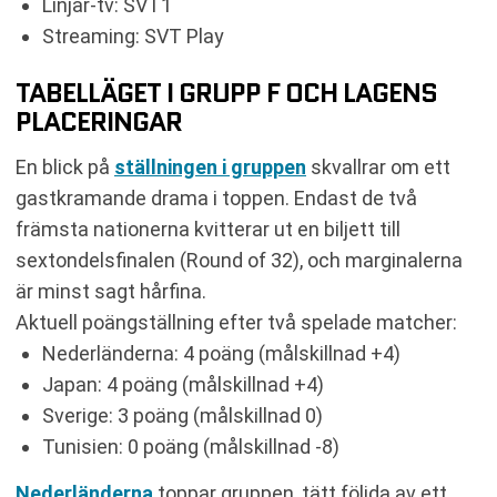
Linjär-tv: SVT1
Streaming: SVT Play
TABELLÄGET I GRUPP F OCH LAGENS
PLACERINGAR
En blick på
ställningen i gruppen
skvallrar om ett
gastkramande drama i toppen. Endast de två
främsta nationerna kvitterar ut en biljett till
sextondelsfinalen (Round of 32), och marginalerna
är minst sagt hårfina.
Aktuell poängställning efter två spelade matcher:
Nederländerna: 4 poäng (målskillnad +4)
Japan: 4 poäng (målskillnad +4)
Sverige: 3 poäng (målskillnad 0)
Tunisien: 0 poäng (målskillnad -8)
Nederländerna
toppar gruppen, tätt följda av ett