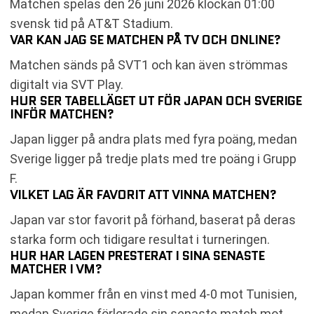
Matchen spelas den 26 juni 2026 klockan 01:00
svensk tid på AT&T Stadium.
VAR KAN JAG SE MATCHEN PÅ TV OCH ONLINE?
Matchen sänds på SVT1 och kan även strömmas
digitalt via SVT Play.
HUR SER TABELLÄGET UT FÖR JAPAN OCH SVERIGE
INFÖR MATCHEN?
Japan ligger på andra plats med fyra poäng, medan
Sverige ligger på tredje plats med tre poäng i Grupp
F.
VILKET LAG ÄR FAVORIT ATT VINNA MATCHEN?
Japan var stor favorit på förhand, baserat på deras
starka form och tidigare resultat i turneringen.
HUR HAR LAGEN PRESTERAT I SINA SENASTE
MATCHER I VM?
Japan kommer från en vinst med 4-0 mot Tunisien,
medan Sverige förlorade sin senaste match mot