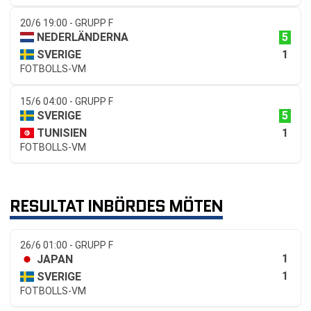
20/6 19:00 - GRUPP F
5
NEDERLÄNDERNA
1
SVERIGE
FOTBOLLS-VM
15/6 04:00 - GRUPP F
5
SVERIGE
1
TUNISIEN
FOTBOLLS-VM
RESULTAT INBÖRDES MÖTEN
26/6 01:00 - GRUPP F
1
JAPAN
1
SVERIGE
FOTBOLLS-VM