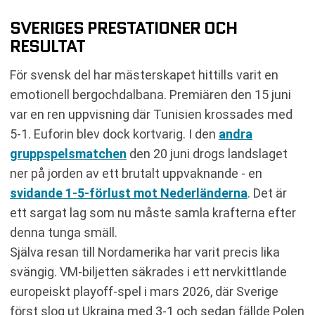
SVERIGES PRESTATIONER OCH
RESULTAT
För svensk del har mästerskapet hittills varit en
emotionell bergochdalbana. Premiären den 15 juni
var en ren uppvisning där Tunisien krossades med
5-1. Euforin blev dock kortvarig. I den
andra
gruppspelsmatchen
den 20 juni drogs landslaget
ner på jorden av ett brutalt uppvaknande - en
svidande 1-5-förlust mot Nederländerna
. Det är
ett sargat lag som nu måste samla krafterna efter
denna tunga smäll.
Själva resan till Nordamerika har varit precis lika
svängig. VM-biljetten säkrades i ett nervkittlande
europeiskt playoff-spel i mars 2026, där Sverige
först slog ut Ukraina med 3-1 och sedan fällde Polen