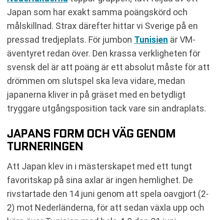
Japan som har exakt samma poängskörd och
målskillnad. Strax därefter hittar vi Sverige på en
pressad tredjeplats. För jumbon
Tunisien
är VM-
äventyret redan över. Den krassa verkligheten för
svensk del är att poäng är ett absolut måste för att
drömmen om slutspel ska leva vidare, medan
japanerna kliver in på gräset med en betydligt
tryggare utgångsposition tack vare sin andraplats.
JAPANS FORM OCH VÄG GENOM
TURNERINGEN
Att Japan klev in i mästerskapet med ett tungt
favoritskap på sina axlar är ingen hemlighet. De
rivstartade den 14 juni genom att spela oavgjort (2-
2) mot Nederländerna, för att sedan växla upp och