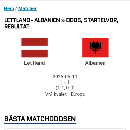
Hem
/
Matcher
LETTLAND - ALBANIEN » ODDS, STARTELVOR,
RESULTAT
Lettland
Albanien
2025-06-10
1 - 1
(1-1, 0-0)
VM-kvalet - Europa
BÄSTA MATCHODDSEN