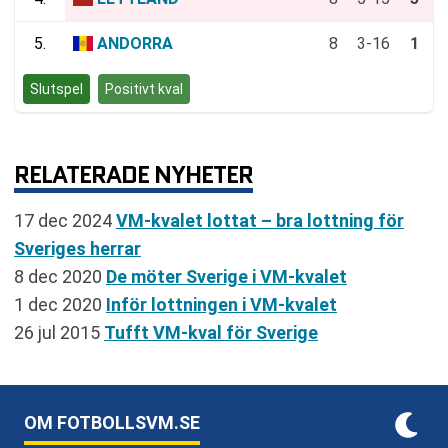
5.
ANDORRA
8
3-16
1
Slutspel
Positivt kval
RELATERADE NYHETER
17 dec 2024
VM-kvalet lottat – bra lottning för
Sveriges herrar
8 dec 2020
De möter Sverige i VM-kvalet
1 dec 2020
Inför lottningen i VM-kvalet
26 jul 2015
Tufft VM-kval för Sverige
OM FOTBOLLSVM.SE