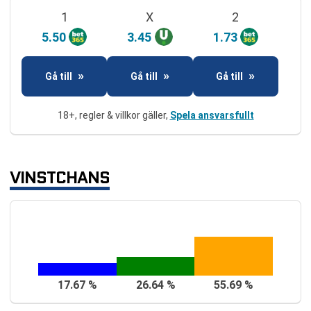
1
X
2
5.50
3.45
1.73
Gå till
Gå till
Gå till
18+, regler & villkor gäller,
Spela ansvarsfullt
VINSTCHANS
17.67 %
26.64 %
55.69 %