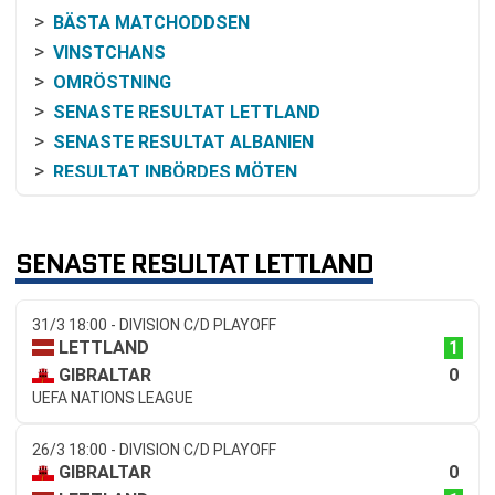
BÄSTA MATCHODDSEN
VINSTCHANS
OMRÖSTNING
SENASTE RESULTAT LETTLAND
SENASTE RESULTAT ALBANIEN
RESULTAT INBÖRDES MÖTEN
TABELL
RELATERADE NYHETER
SENASTE RESULTAT LETTLAND
31/3 18:00 - DIVISION C/D PLAYOFF
1
LETTLAND
0
GIBRALTAR
UEFA NATIONS LEAGUE
26/3 18:00 - DIVISION C/D PLAYOFF
0
GIBRALTAR