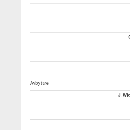
Avbytare
J. Wi