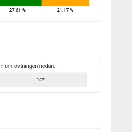
27.61 %
21.17 %
rån omröstningen nedan.
14%