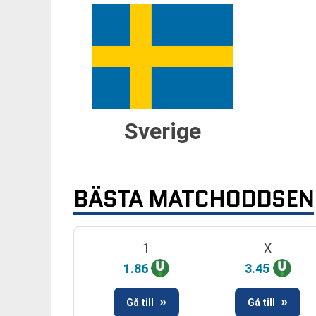
Sverige
BÄSTA MATCHODDSEN
1
X
1.86
3.45
Gå till
Gå till