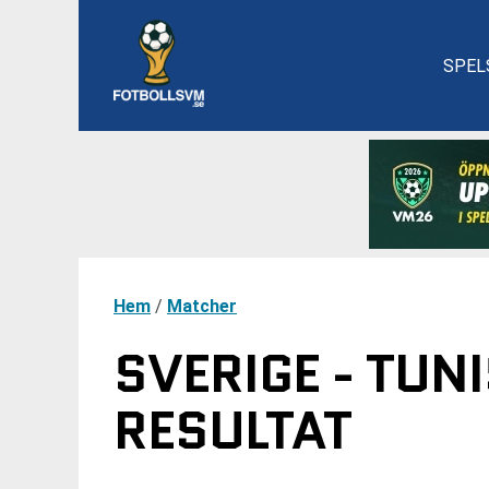
SPEL
Hem
/
Matcher
SVERIGE - TUN
RESULTAT