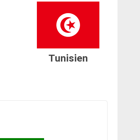
Tunisien