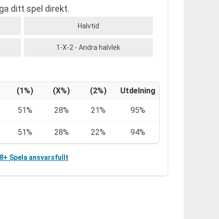
a ditt spel direkt.
Halvtid
1-X-2 - Andra halvlek
(1%)
(X%)
(2%)
Utdelning
51%
28%
21%
95%
51%
28%
22%
94%
18+ Spela ansvarsfullt