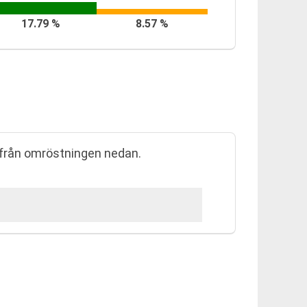
17.79 %
8.57 %
 från omröstningen nedan.