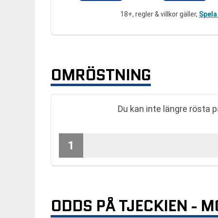
18+, regler & villkor gäller,
Spela
OMRÖSTNING
Du kan inte längre rösta
1
ODDS PÅ TJECKIEN - 