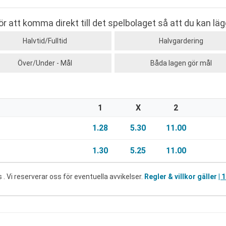
 att komma direkt till det spelbolaget så att du kan lägg
Halvtid/Fulltid
Halvgardering
Över/Under - Mål
Båda lagen gör mål
1
X
2
1.28
5.30
11.00
1.30
5.25
11.00
 Vi reserverar oss för eventuella avvikelser.
Regler & villkor gäller
| 