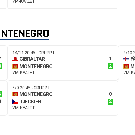
VM-KVALET
ONTENEGRO
14/11 20:45 - GRUPP L
9/10 
2
1
GIBRALTAR
F
3
2
MONTENEGRO
M
VM-KVALET
VM-K
5/9 20:45 - GRUPP L
4
0
MONTENEGRO
0
2
TJECKIEN
VM-KVALET