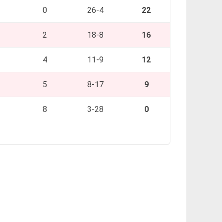
0
26-4
22
2
18-8
16
4
11-9
12
5
8-17
9
8
3-28
0