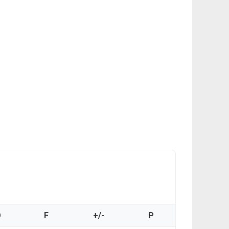
O
F
+/-
P