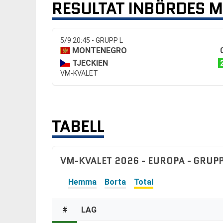
RESULTAT INBÖRDES 
5/9 20:45 - GRUPP L
MONTENEGRO
TJECKIEN
VM-KVALET
TABELL
VM-KVALET 2026 - EUROPA - GRUPP
Hemma
Borta
Total
#
LAG