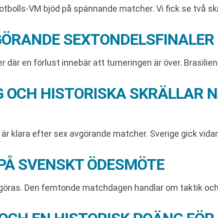
tbolls-VM bjöd på spännande matcher. Vi fick se två skrä
GÖRANDE SEXTONDELSFINALER
där en förlust innebär att turneringen är över. Brasilien
OCH HISTORISKA SKRÄLLAR 
r klara efter sex avgörande matcher. Sverige gick vidare 
PÅ SVENSKT ÖDESMÖTE
vgöras. Den femtonde matchdagen handlar om taktik och