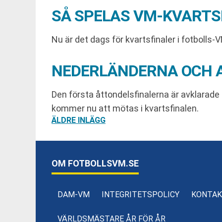
SÅ SPELAS VM-KVARTSF
Nu är det dags för kvartsfinaler i fotbolls-V
NEDERLÄNDERNA OCH A
Den första åttondelsfinalerna är avklarad
kommer nu att mötas i kvartsfinalen.
INLÄGGSNAVIGERING
ÄLDRE INLÄGG
OM FOTBOLLSVM.SE
DAM-VM
INTEGRITETSPOLICY
KONTAK
VÄRLDSMÄSTARE ÅR FÖR ÅR