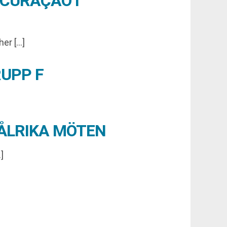
 CURAÇAO I
her […]
UPP F
MÅLRIKA MÖTEN
]