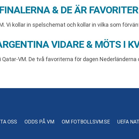
INALERNA & DE ÄR FAVORITER
M. Vi kollar in spelschemat och kollar in vilka som förvän
RGENTINA VIDARE & MÖTS I K
e i Qatar-VM. De två favoriterna för dagen Nederländern
TA OSS
ODDS PÅ VM
OM FOTBOLLSVM.SE
UEFA NA