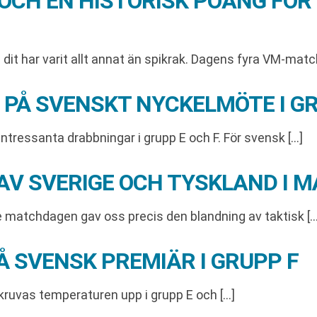
OCH EN HISTORISK POÄNG FÖR
dit har varit allt annat än spikrak. Dagens fyra VM-matc
 PÅ SVENSKT NYCKELMÖTE I GR
tressanta drabbningar i grupp E och F. För svensk […]
AV SVERIGE OCH TYSKLAND I 
de matchdagen gav oss precis den blandning av taktisk […
 SVENSK PREMIÄR I GRUPP F
 skruvas temperaturen upp i grupp E och […]