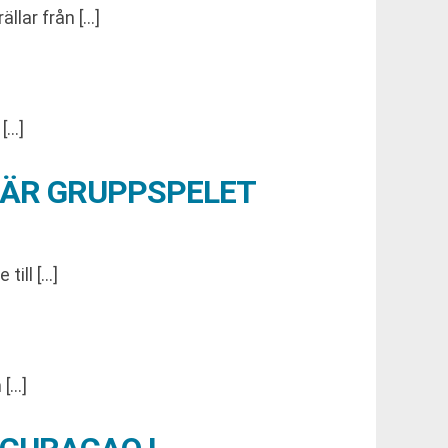
llar från […]
 […]
NÄR GRUPPSPELET
till […]
 […]