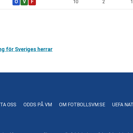
10
2
1
ng för Sveriges herrar
TA OSS
ODDS PÅ VM
OM FOTBOLLSVM.SE
UEFA NA