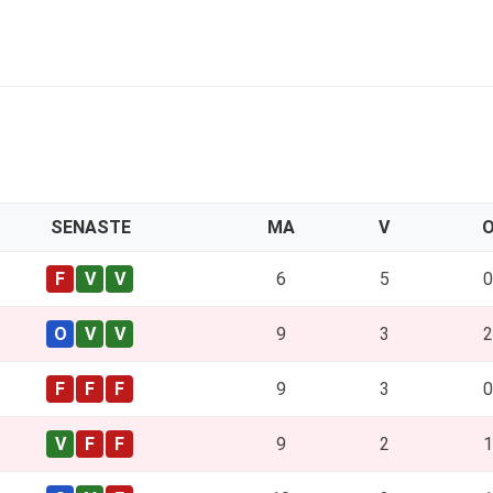
SENASTE
MA
V
6
5
0
9
3
2
9
3
0
9
2
1