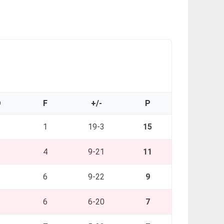
O
F
+/-
P
1
19-3
15
4
9-21
11
6
9-22
9
6
6-20
7