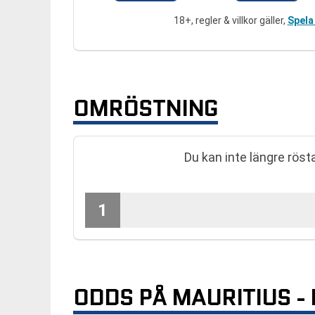
18+, regler & villkor gäller,
Spela
OMRÖSTNING
Du kan inte längre rös
1
ODDS PÅ MAURITIUS - 