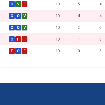
10
5
4
10
4
4
10
2
6
10
1
3
10
0
3