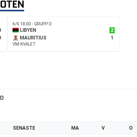
MÖTEN
6/6 18:00 - GRUPP D
0
2
LIBYEN
0
1
MAURITIUS
VM-KVALET
 D
SENASTE
MA
V
O