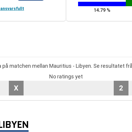
 ansvarsfullt
14.79 %
ta på matchen mellan Mauritius - Libyen. Se resultatet f
No ratings yet
X
2
LIBYEN