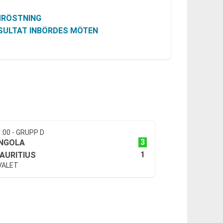
RÖSTNING
SULTAT INBÖRDES MÖTEN
1:00 - GRUPP D
3
NGOLA
1
AURITIUS
VALET