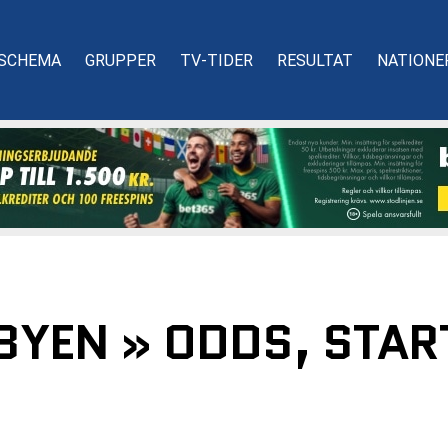
SCHEMA
GRUPPER
TV-TIDER
RESULTAT
NATIONE
IBYEN » ODDS, STAR