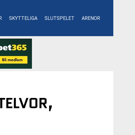
R
SKYTTELIGA
SLUTSPELET
ARENOR
TELVOR,