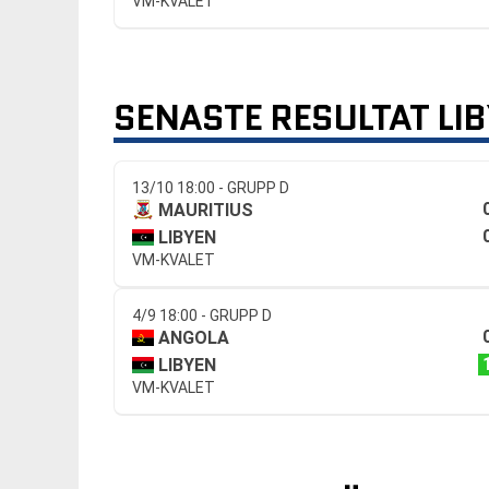
VM-KVALET
SENASTE RESULTAT LI
13/10 18:00 - GRUPP D
MAURITIUS
LIBYEN
VM-KVALET
4/9 18:00 - GRUPP D
ANGOLA
LIBYEN
VM-KVALET