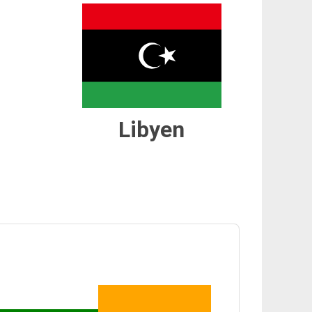
Libyen