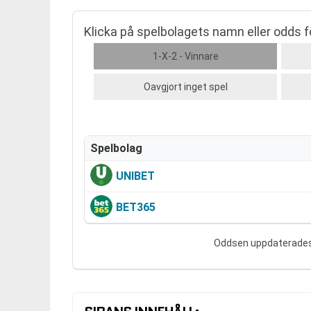
Klicka på spelbolagets namn eller odds för
1-X-2 - Vinnare
Oavgjort inget spel
Spelbolag
UNIBET
BET365
Oddsen uppdaterades .