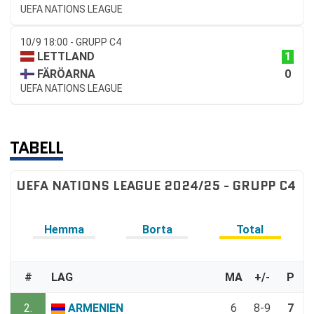
UEFA NATIONS LEAGUE
10/9 18:00 - GRUPP C4
1
LETTLAND
0
FÄRÖARNA
UEFA NATIONS LEAGUE
TABELL
UEFA NATIONS LEAGUE 2024/25 - GRUPP C4
Hemma
Borta
Total
#
LAG
MA
+/-
P
2.
ARMENIEN
6
8-9
7