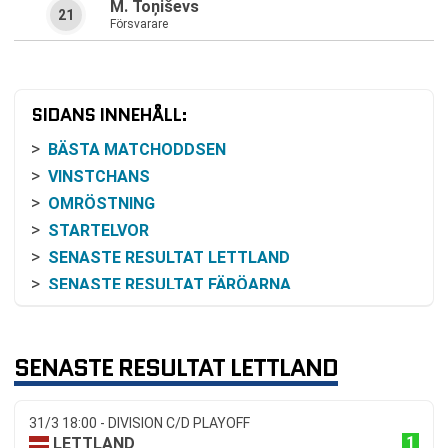
M. Toņiševs
21
Försvarare
SIDANS INNEHÅLL:
BÄSTA MATCHODDSEN
VINSTCHANS
OMRÖSTNING
STARTELVOR
SENASTE RESULTAT LETTLAND
SENASTE RESULTAT FÄRÖARNA
RESULTAT INBÖRDES MÖTEN
TABELL
SENASTE RESULTAT LETTLAND
RELATERADE NYHETER
31/3 18:00 - DIVISION C/D PLAYOFF
1
LETTLAND