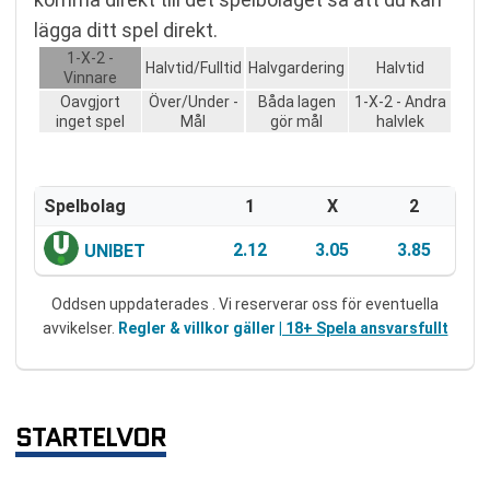
lägga ditt spel direkt.
1-X-2 -
Halvtid/Fulltid
Halvgardering
Halvtid
Vinnare
Oavgjort
Över/Under -
Båda lagen
1-X-2 - Andra
inget spel
Mål
gör mål
halvlek
Spelbolag
1
X
2
2.12
3.05
3.85
UNIBET
Oddsen uppdaterades . Vi reserverar oss för eventuella
avvikelser.
Regler & villkor gäller
| 18+ Spela ansvarsfullt
STARTELVOR