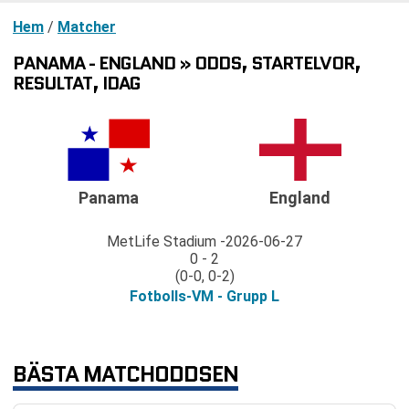
Hem
/
Matcher
PANAMA - ENGLAND » ODDS, STARTELVOR,
RESULTAT, IDAG
Panama
England
MetLife Stadium
2026-06-27
0 - 2
(0-0, 0-2)
Fotbolls-VM - Grupp L
BÄSTA MATCHODDSEN