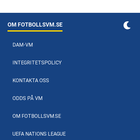
OM FOTBOLLSVM.SE
DAM-VM
INTEGRITETSPOLICY
KONTAKTA OSS
ODDS PÅ VM
OM FOTBOLLSVM.SE
UEFA NATIONS LEAGUE