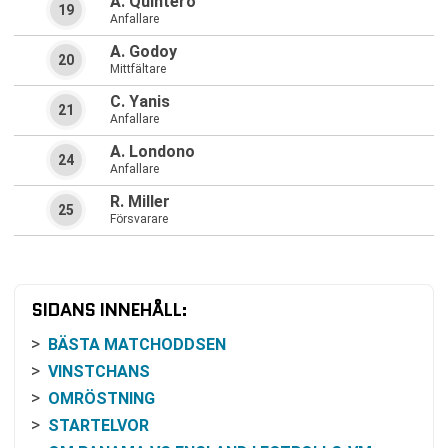
A. Quintero
19
Anfallare
A. Godoy
20
Mittfältare
C. Yanis
21
Anfallare
A. Londono
24
Anfallare
R. Miller
25
Försvarare
SIDANS INNEHÅLL:
BÄSTA MATCHODDSEN
VINSTCHANS
OMRÖSTNING
STARTELVOR