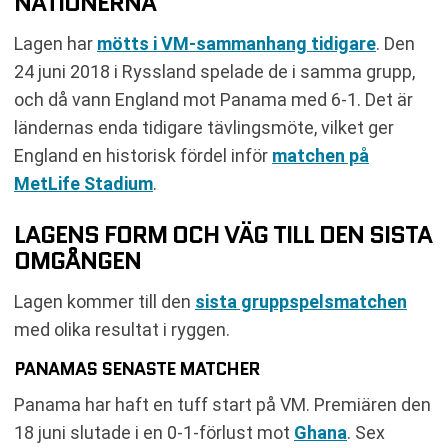
NATIONERNA
Lagen har
mötts i VM-sammanhang tidigare
. Den
24 juni 2018 i Ryssland spelade de i samma grupp,
och då vann England mot Panama med 6-1. Det är
ländernas enda tidigare tävlingsmöte, vilket ger
England en historisk fördel inför
matchen på
MetLife Stadium
.
LAGENS FORM OCH VÄG TILL DEN SISTA
OMGÅNGEN
Lagen kommer till den
sista gruppspelsmatchen
med olika resultat i ryggen.
PANAMAS SENASTE MATCHER
Panama har haft en tuff start på VM. Premiären den
18 juni slutade i en 0-1-förlust mot
Ghana
. Sex