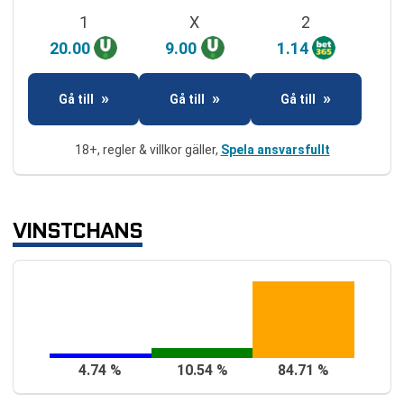
1
X
2
20.00
9.00
1.14
Gå till
Gå till
Gå till
18+, regler & villkor gäller,
Spela ansvarsfullt
VINSTCHANS
4.74 %
10.54 %
84.71 %