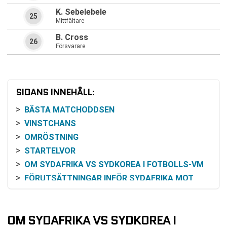
K. Sebelebele
25
Mittfältare
B. Cross
26
Försvarare
SIDANS INNEHÅLL:
BÄSTA MATCHODDSEN
VINSTCHANS
OMRÖSTNING
STARTELVOR
OM SYDAFRIKA VS SYDKOREA I FOTBOLLS-VM
FÖRUTSÄTTNINGAR INFÖR SYDAFRIKA MOT
SYDKOREA
TABELLÄGET I GRUPP A OCH LAGENS
PLACERINGAR
OM SYDAFRIKA VS SYDKOREA I
FAVORITSKAP OCH ODDS INFÖR AVSPARK