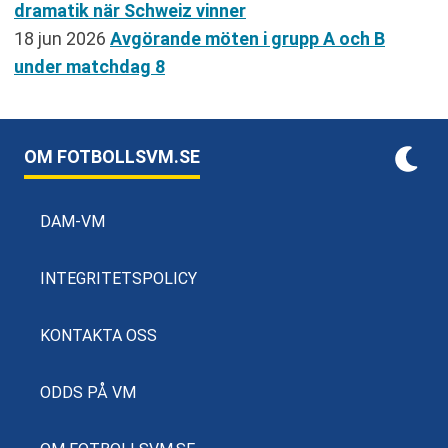
dramatik när Schweiz vinner
18 jun 2026
Avgörande möten i grupp A och B
under matchdag 8
OM FOTBOLLSVM.SE
DAM-VM
INTEGRITETSPOLICY
KONTAKTA OSS
ODDS PÅ VM