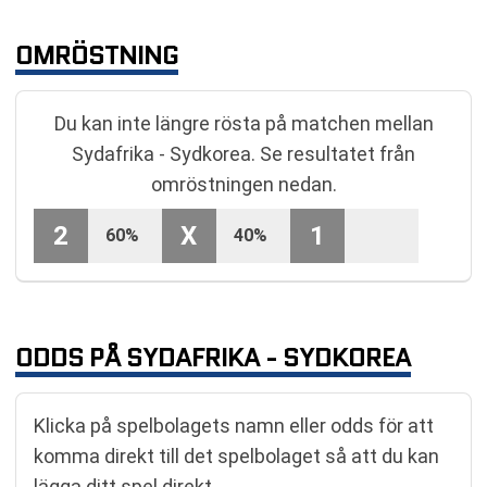
OMRÖSTNING
Du kan inte längre rösta på matchen mellan
Sydafrika - Sydkorea. Se resultatet från
omröstningen nedan.
2
X
1
60%
40%
ODDS PÅ SYDAFRIKA - SYDKOREA
Klicka på spelbolagets namn eller odds för att
komma direkt till det spelbolaget så att du kan
lägga ditt spel direkt.