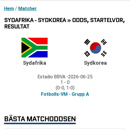
Hem
/
Matcher
SYDAFRIKA - SYDKOREA » ODDS, STARTELVOR,
RESULTAT
Sydafrika
Sydkorea
Estadio BBVA
2026-06-25
1 - 0
(0-0, 1-0)
Fotbolls-VM - Grupp A
BÄSTA MATCHODDSEN