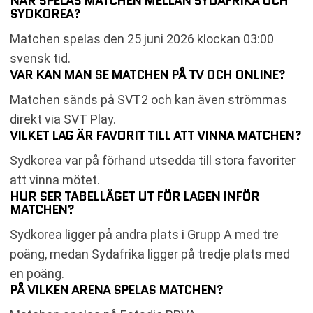
NÄR SPELAS MATCHEN MELLAN SYDAFRIKA OCH
SYDKOREA?
Matchen spelas den 25 juni 2026 klockan 03:00
svensk tid.
VAR KAN MAN SE MATCHEN PÅ TV OCH ONLINE?
Matchen sänds på SVT2 och kan även strömmas
direkt via SVT Play.
VILKET LAG ÄR FAVORIT TILL ATT VINNA MATCHEN?
Sydkorea var på förhand utsedda till stora favoriter
att vinna mötet.
HUR SER TABELLÄGET UT FÖR LAGEN INFÖR
MATCHEN?
Sydkorea ligger på andra plats i Grupp A med tre
poäng, medan Sydafrika ligger på tredje plats med
en poäng.
PÅ VILKEN ARENA SPELAS MATCHEN?