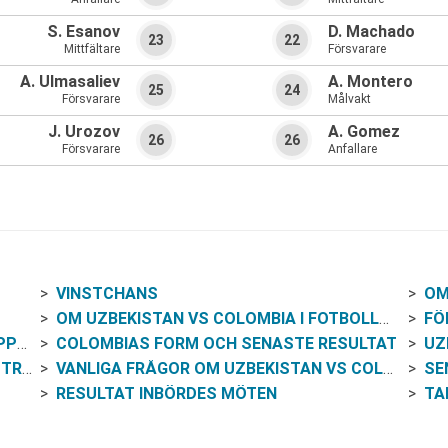
S. Esanov
D. Machado
23
22
Mittfältare
Försvarare
A. Ulmasaliev
A. Montero
25
24
Försvarare
Målvakt
J. Urozov
A. Gomez
26
26
Försvarare
Anfallare
VINSTCHANS
OM
OM UZBEKISTAN VS COLOMBIA I FOTBOLLS-VM
FÖR
EN
COLOMBIAS FORM OCH SENASTE RESULTAT
UZ
ING
VANLIGA FRÅGOR OM UZBEKISTAN VS COLOMBIA
SE
RESULTAT INBÖRDES MÖTEN
TA