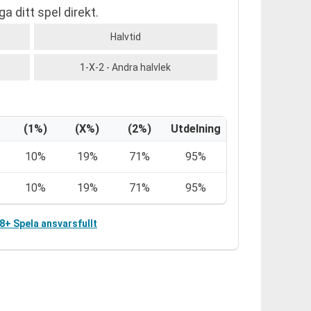
a ditt spel direkt.
Halvtid
1-X-2 - Andra halvlek
(1%)
(X%)
(2%)
Utdelning
10%
19%
71%
95%
10%
19%
71%
95%
18+ Spela ansvarsfullt