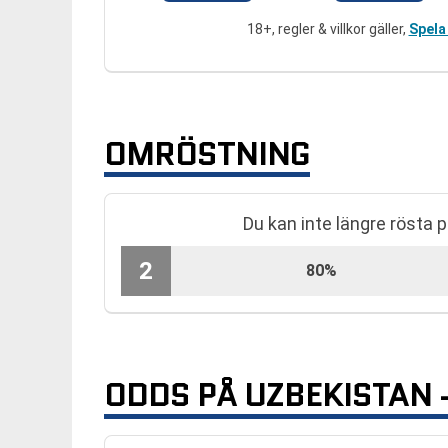
18+, regler & villkor gäller,
Spela
OMRÖSTNING
Du kan inte längre rösta
2
80%
ODDS PÅ UZBEKISTAN 