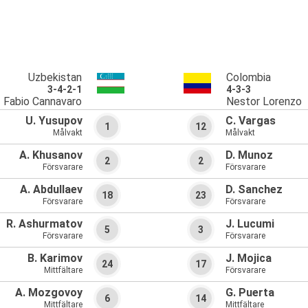
Uzbekistan
Colombia
3-4-2-1
4-3-3
Fabio Cannavaro
Nestor Lorenzo
U. Yusupov
C. Vargas
1
12
Målvakt
Målvakt
A. Khusanov
D. Munoz
2
2
Försvarare
Försvarare
A. Abdullaev
D. Sanchez
18
23
Försvarare
Försvarare
R. Ashurmatov
J. Lucumi
5
3
Försvarare
Försvarare
B. Karimov
J. Mojica
24
17
Mittfältare
Försvarare
A. Mozgovoy
G. Puerta
6
14
Mittfältare
Mittfältare