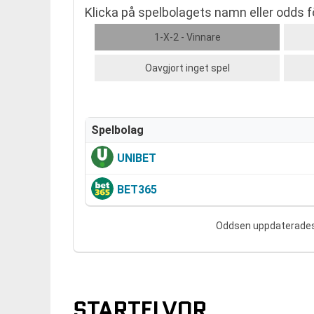
Klicka på spelbolagets namn eller odds för
1-X-2 - Vinnare
Oavgjort inget spel
Spelbolag
UNIBET
BET365
Oddsen uppdaterades .
STARTELVOR