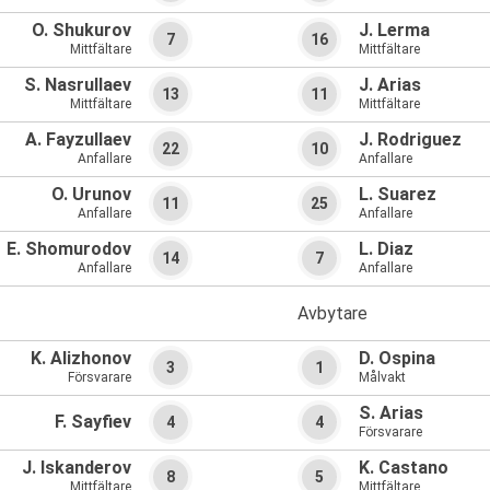
O. Shukurov
J. Lerma
7
16
Mittfältare
Mittfältare
S. Nasrullaev
J. Arias
13
11
Mittfältare
Mittfältare
A. Fayzullaev
J. Rodriguez
22
10
Anfallare
Anfallare
O. Urunov
L. Suarez
11
25
Anfallare
Anfallare
E. Shomurodov
L. Diaz
14
7
Anfallare
Anfallare
Avbytare
K. Alizhonov
D. Ospina
3
1
Försvarare
Målvakt
S. Arias
F. Sayfiev
4
4
Försvarare
J. Iskanderov
K. Castano
8
5
Mittfältare
Mittfältare