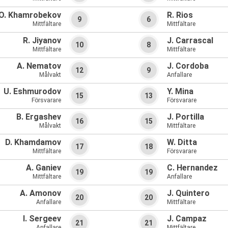
O. Khamrobekov
R. Rios
9
6
Mittfältare
Mittfältare
R. Jiyanov
J. Carrascal
10
8
Mittfältare
Mittfältare
A. Nematov
J. Cordoba
12
9
Målvakt
Anfallare
U. Eshmurodov
Y. Mina
15
13
Försvarare
Försvarare
B. Ergashev
J. Portilla
16
15
Målvakt
Mittfältare
D. Khamdamov
W. Ditta
17
18
Mittfältare
Försvarare
A. Ganiev
C. Hernandez
19
19
Mittfältare
Anfallare
A. Amonov
J. Quintero
20
20
Anfallare
Mittfältare
I. Sergeev
J. Campaz
21
21
Anfallare
Mittfältare