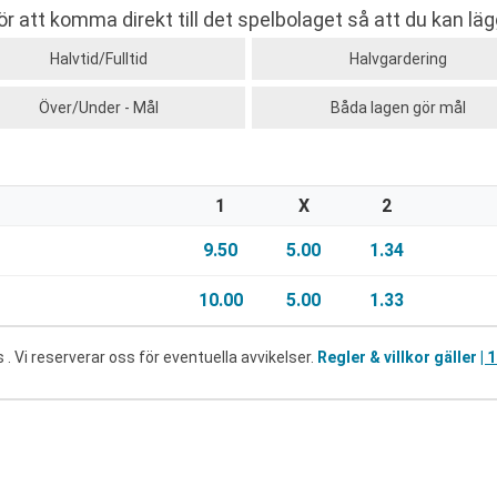
 att komma direkt till det spelbolaget så att du kan lägg
Halvtid/Fulltid
Halvgardering
Över/Under - Mål
Båda lagen gör mål
1
X
2
9.50
5.00
1.34
10.00
5.00
1.33
 Vi reserverar oss för eventuella avvikelser.
Regler & villkor gäller
| 