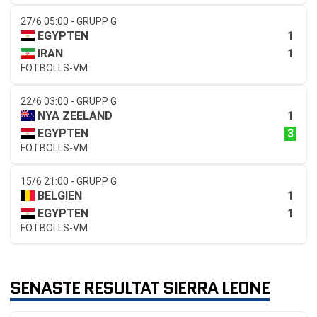
27/6 05:00 - GRUPP G
1
EGYPTEN
1
IRAN
FOTBOLLS-VM
22/6 03:00 - GRUPP G
1
NYA ZEELAND
3
EGYPTEN
FOTBOLLS-VM
15/6 21:00 - GRUPP G
1
BELGIEN
1
EGYPTEN
FOTBOLLS-VM
SENASTE RESULTAT SIERRA LEONE