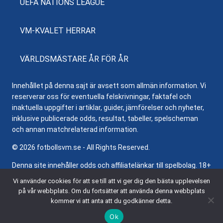
UEFA NATIONS LEAGUE
VM-KVALET HERRAR
VÄRLDSMÄSTARE ÅR FÖR ÅR
Innehållet på denna sajt är avsett som allmän information. Vi
reserverar oss för eventuella felskrivningar, faktafel och
inaktuella uppgifter i artiklar, guider, jämförelser och nyheter,
inklusive publicerade odds, resultat, tabeller, spelscheman
och annan matchrelaterad information.
© 2026 fotbollsvm.se - All Rights Reserved.
Denna site innehåller odds och affiliatelänkar till spelbolag. 18+
samt regler och villkor gäller. Besök
Stödlinjen.se
för hjälp och
Vi använder cookies för att se till att vi ger dig den bästa upplevelsen
information om ansvarsfullt spelande.
på vår webbplats. Om du fortsätter att använda denna webbplats
kommer vi att anta att du godkänner detta.
Ok