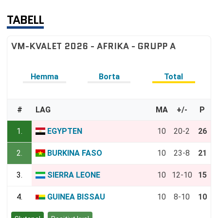
TABELL
VM-KVALET 2026 - AFRIKA - GRUPP A
Hemma
Borta
Total
#
LAG
MA
+/-
P
1.
EGYPTEN
10
20-2
26
2.
BURKINA FASO
10
23-8
21
3.
SIERRA LEONE
10
12-10
15
4.
GUINEA BISSAU
10
8-10
10